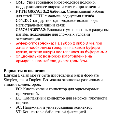
OM5
: Универсальное многомодовое волокно,
·
поддерживающее широкий спектр приложений.
FTTH G657A1 3х2 бабочка
: Специальный кабель
·
для сетей FTTH с малыми радиусами изгиба.
G652D
: Стандартное одномодовое волокно для
·
магистральных линий связи.
G657A1/G657A2
: Волокна с уменьшенным радиусом
·
изгиба, подходящие для сложных условий
эксплуатации.
Буфер оптоволокна:
На выбор 2 либо 3 мм, при
·
заказе необходимо говорить на каком буфере
.
нужно, штатно шнуры поставляюся на буфере 3мм
Опционально:
возможно изготовление на
·
.
армированном кабеле, диаметром 3мм
Варианты исполнения
Шнуры Exalan могут быть изготовлены как в формате
Simplex, так и Duplex. Возможна оконцовка различными
типами коннекторов:
FC
: Классический коннектор для одномодовых
·
применений.
LC
: Компактный коннектор для высокой плотности
·
портов.
SC
: Надежный и универсальный коннектор.
·
ST
: Коннектор с байонетной фиксацией.
·