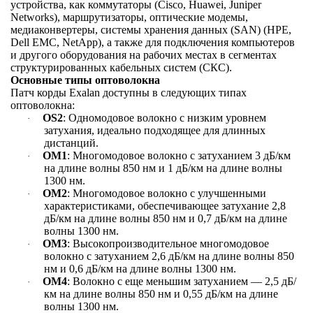
устройства, как коммутаторы (Cisco, Huawei, Juniper
Networks), маршрутизаторы, оптические модемы,
медиаконвертеры, системы хранения данных (SAN) (HPE,
Dell EMC, NetApp), а также для подключения компьютеров
и другого оборудования на рабочих местах в сегментах
структурированных кабельных систем (СКС).
Основные типы оптоволокна
Патч корды Exalan доступны в следующих типах
оптоволокна:
OS2
: Одномодовое волокно с низким уровнем
·
затухания, идеально подходящее для длинных
дистанций.
OM1
: Многомодовое волокно с затуханием 3 дБ/км
·
на длине волны 850 нм и 1 дБ/км на длине волны
1300 нм.
OM2
: Многомодовое волокно с улучшенными
·
характеристиками, обеспечивающее затухание 2,8
дБ/км на длине волны 850 нм и 0,7 дБ/км на длине
волны 1300 нм.
OM3
: Высокопроизводительное многомодовое
·
волокно с затуханием 2,6 дБ/км на длине волны 850
нм и 0,6 дБ/км на длине волны 1300 нм.
OM4
: Волокно с еще меньшим затуханием — 2,5 дБ/
·
км на длине волны 850 нм и 0,55 дБ/км на длине
волны 1300 нм.