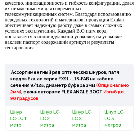
качество, инновационность и гибкость конфигурации, делая
их незаменимыми для современных
телекоммуникационных систем. Благодаря использованию
передовых технологий и материалов, продукция Exalan
обеспечивает надежную работу даже в самых сложных
условиях эксплуатации. Каждый В.О патч корд
поставляется в индивидуальной упаковке, на упаковке
наклеен паспорт содержащий артикул и результаты
тестирования.
Ассортиментный ряд оптических шнуров, патч
кордов Exalan серии EX9L-L1S-FAB на кабеле
сечения 9/125, диаметр буфера 3мм
(Опционально
2мм)
, с коннекторами FLEX ANGLE BOOT
Изгиб до
90 градусов
Шнур
Шнур LC-
Шнур LC-
Шнур LC-
LC-LC 1
LC 2
LC 3
LC 5
метр
метра
метра
метров