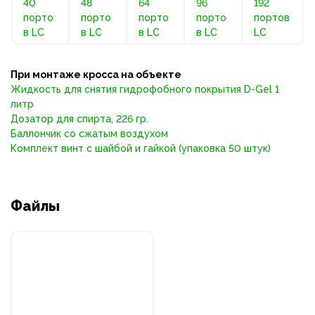
40
48
64
96
192
порто
порто
порто
порто
портов
в LC
в LC
в LC
в LC
LC
При монтаже кросса на объекте
Жидкость для снятия гидрофобного покрытия D-Gel 1
литр
Дозатор для спирта, 226 гр.
Баллончик со сжатым воздухом
Комплект винт с шайбой и гайкой (упаковка 50 штук)
Файлы