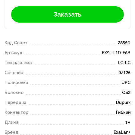
Заказать
Код Сонет
28550
Артикул
EX9L-L1D-FAB
Тип разъема
LC-LC
Сечение
9/125
Полировка
UPC
Волокно
OS2
Передача
Duplex
Коннектор
Гибкий
Длина
1м
Бренд
ExaLan+