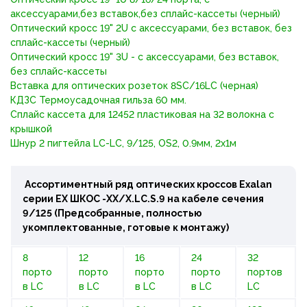
аксессуарами,без вставок,без сплайс-кассеты (черный)
Оптический кросс 19" 2U с аксессуарами, без вставок, без
сплайс-кассеты (черный)
Оптический кросс 19" 3U - с аксессуарами, без вставок,
без сплайс-кассеты
Вставка для оптических розеток 8SC/16LC (черная)
КДЗС Термоусадочная гильза 60 мм.
Сплайс кассета для 12452 пластиковая на 32 волокна с
крышкой
Шнур 2 пигтейла LC-LC, 9/125, OS2, 0.9мм, 2x1м
Ассортиментный ряд оптических кроссов Exalan
серии ЕХ ШКОС -ХХ/Х.LC.S.9 на кабеле сечения
9/125
(Предсобранные, полностью
укомплектованные, готовые к монтажу)
8
12
16
24
32
порто
порто
порто
порто
портов
в LC
в LC
в LC
в LC
LC