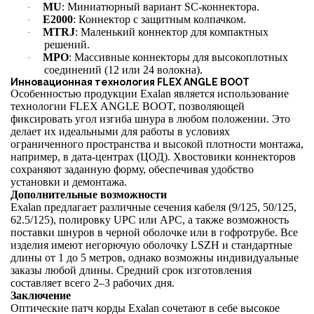
MU
: Миниатюрный вариант SC-коннектора.
·
E2000
: Коннектор с защитным колпачком.
·
MTRJ
: Маленький коннектор для компактных
·
решений.
MPO
: Массивные коннекторы для высокоплотных
·
соединений (12 или 24 волокна).
Инновационная технология FLEX ANGLE BOOT
Особенностью продукции Exalan является использование
технологии FLEX ANGLE BOOT, позволяющей
фиксировать угол изгиба шнура в любом положении. Это
делает их идеальными для работы в условиях
ограниченного пространства и высокой плотности монтажа,
например, в дата-центрах (ЦОД). Хвостовики коннекторов
сохраняют заданную форму, обеспечивая удобство
установки и демонтажа.
Дополнительные возможности
Exalan предлагает различные сечения кабеля (9/125, 50/125,
62.5/125), полировку UPC или APC, а также возможность
поставки шнуров в черной оболочке или в гофротрубе. Все
изделия имеют негорючую оболочку LSZH и стандартные
длины от 1 до 5 метров, однако возможны индивидуальные
заказы любой длины. Средний срок изготовления
составляет всего 2–3 рабочих дня.
Заключение
Оптические патч корды Exalan сочетают в себе высокое