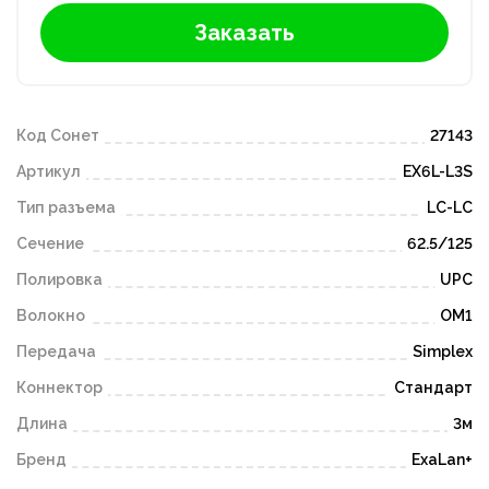
Заказать
Код Сонет
27143
Артикул
EX6L-L3S
Тип разъема
LC-LC
Сечение
62.5/125
Полировка
UPC
Волокно
OM1
Передача
Simplex
Коннектор
Стандарт
Длина
3м
Бренд
ExaLan+