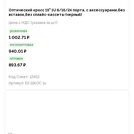
Оптический кросс 19" 1U 8/16/24 порта, с аксессуарами,без
вставок,без сплайс-кассеты (черный)
Цена с НДС (указана за шт):
розничная
1 002.71 ₽
мелкооптовая
940.01 ₽
оптовая
893.67 ₽
Код Сонет: 12452
Артикул: EX ШКОС 1u