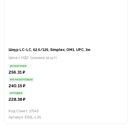
Шнур LC-LC, 62.5/125, Simplex, OM1, UPC, 3м
Цена с НДС (указана за шт):
розничная
256.31 ₽
мелкооптовая
240.15 ₽
оптовая
228.38 ₽
Код Сонет: 27143
Артикул: EX6L-L3S