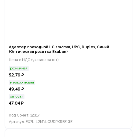
Адаптер проходной LC sm/mm, UPC, Duplex, Синий
(Оптическая розетка ExaLan)
Цена с НДС (указана за шт):
розничная
52.79 ₽
мелкооптовая
49.49 ₽
оптовая
47.04 ₽
Код Сонет: 12317
Артикул: EX7L-L2M\LCUDPXRBEIGE