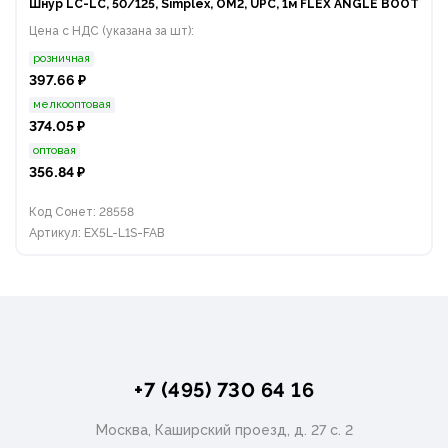
Шнур LC-LC, 50/125, Simplex, OM2, UPC, 1м FLEX ANGLE BOOT
Цена с НДС (указана за шт):
розничная
397.66 ₽
мелкооптовая
374.05 ₽
оптовая
356.84 ₽
Код Сонет: 28558
Артикул: EX5L-L1S-FAB
+7 (495) 730 64 16
Москва, Каширский проезд, д. 27 с. 2