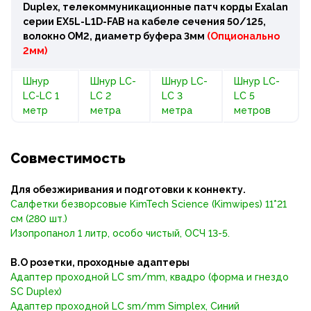
Duplex, телекоммуникационные патч корды Exalan
серии EX5L-L1D-FAB на кабеле сечения 50/125,
волокно OM2, диаметр буфера 3мм
(Опционально
2мм)
Шнур
Шнур LC-
Шнур LC-
Шнур LC-
LC-LC 1
LC 2
LC 3
LC 5
метр
метра
метра
метров
Совместимость
Для обезжиривания и подготовки к коннекту.
Салфетки безворсовые KimTech Science (Kimwipes) 11*21
см (280 шт.)
Изопропанол 1 литр, особо чистый, ОСЧ 13-5.
В.О розетки, проходные адаптеры
Адаптер проходной LС sm/mm, квадро (форма и гнездо
SC Duplex)
Адаптер проходной LC sm/mm Simplex, Синий