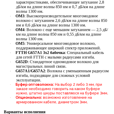
характеристиками, обеспечивающее затухание 2,8
дБ/км на длине волны 850 нм и 0,7 дБ/км на длине
волны 1300 нм.
OM3
: Высокопроизводительное многомодовое
·
волокно с затуханием 2,6 дБ/км на длине волны 850
нм и 0,6 дБ/км на длине волны 1300 нм.
OM4
: Волокно с еще меньшим затуханием — 2,5 дБ/
·
км на длине волны 850 нм и 0,55 дБ/км на длине
волны 1300 нм.
OM5
: Универсальное многомодовое волокно,
·
поддерживающее широкий спектр приложений.
FTTH G657A1 3х2 бабочка
: Специальный кабель
·
для сетей FTTH с малыми радиусами изгиба.
G652D
: Стандартное одномодовое волокно для
·
магистральных линий связи.
G657A1/G657A2
: Волокна с уменьшенным радиусом
·
изгиба, подходящие для сложных условий
эксплуатации.
Буфер оптоволокна:
На выбор 2 либо 3 мм, при
·
заказе необходимо говорить на каком буфере
.
нужно, штатно шнуры поставляюся на буфере 3мм
Опционально:
возможно изготовление на
·
.
армированном кабеле, диаметром 3мм
Варианты исполнения