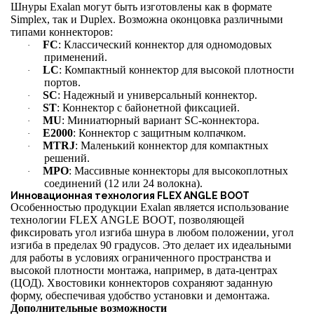
Шнуры Exalan могут быть изготовлены как в формате
Simplex, так и Duplex. Возможна оконцовка различными
типами коннекторов:
FC
: Классический коннектор для одномодовых
·
применений.
LC
: Компактный коннектор для высокой плотности
·
портов.
SC
: Надежный и универсальный коннектор.
·
ST
: Коннектор с байонетной фиксацией.
·
MU
: Миниатюрный вариант SC-коннектора.
·
E2000
: Коннектор с защитным колпачком.
·
MTRJ
: Маленький коннектор для компактных
·
решений.
MPO
: Массивные коннекторы для высокоплотных
·
соединений (12 или 24 волокна).
Инновационная технология FLEX ANGLE BOOT
Особенностью продукции Exalan является использование
технологии FLEX ANGLE BOOT, позволяющей
фиксировать угол изгиба шнура в любом положении, угол
изгиба в пределах 90 градусов. Это делает их идеальными
для работы в условиях ограниченного пространства и
высокой плотности монтажа, например, в дата-центрах
(ЦОД). Хвостовики коннекторов сохраняют заданную
форму, обеспечивая удобство установки и демонтажа.
Дополнительные возможности