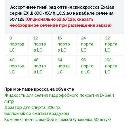
Ассортиментный ряд оптических кроссов Exalan
серии ЕХ ШКОС -ХХ/Х.LC.S.50 на кабеле сечения
50/125
(Опционально 62.5/125, сказать
необходимое сечение при размещении заказа)
8
12
16
24
32
портов
порто
порто
порта
порта
LC
в LC
в LC
LC
LC
40
48
64
96
192
портов
порто
порта
порто
порта
LC
в LC
LC
в LC
LC
При монтаже кросса на объекте
Жидкость для снятия гидрофобного покрытия D-Gel 1
литр
Дозатор для спирта, 226 гр.
Баллончик со сжатым воздухом
Комплект винт с шайбой и гайкой (упаковка 50 штук)