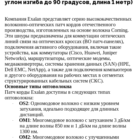
углом изгиба до 90 градусов, длина 1 метр)
Компания Exalan представляет серию высококачественных
волоконно-оптических патч кордов отечественного
производства, изготовленных на основе волокна Corning.
Эти шнуры предназначены для коммутации оптических
линий связи на оптических кроссах (ВО патч-панелях),
подключения активного оборудования, включая такие
устройства, как коммутаторы (Cisco, Huawei, Juniper
Networks), маршрутизаторы, оптические модемы,
медиаконвертеры, системы хранения данных (SAN) (HPE,
Dell EMC, NetApp), а также для подключения компьютеров
и другого оборудования на рабочих местах в сегментах
структурированных кабельных систем (СКС).
Основные типы оптоволокна
Патч корды Exalan доступны в следующих типах
оптоволокна:
OS2
: Одномодовое волокно с низким уровнем
·
затухания, идеально подходящее для длинных
дистанций.
OM1
: Многомодовое волокно с затуханием 3 дБ/км
·
на длине волны 850 нм и 1 дБ/км на длине волны
1300 нм.
OM2
: Многомодовое волокно с улучшенными
·