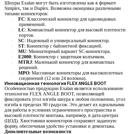
Шнуры Exalan могут быть изготовлены как в формате
Simplex, так и Duplex. Возможна оконцовка различными
типами коннекторов:
FC
: Классический коннектор для одномодовых
·
применений.
LC
: Компактный коннектор для высокой плотности
·
портов.
SC
: Надежный и универсальный коннектор.
·
ST
: Коннектор с байонетной фиксацией.
·
MU
: Миниатюрный вариант SC-коннектора.
·
E2000
: Коннектор с защитным колпачком.
·
MTRJ
: Маленький коннектор для компактных
·
решений.
MPO
: Массивные коннекторы для высокоплотных
·
соединений (12 или 24 волокна).
Инновационная технология FLEX ANGLE BOOT
Особенностью продукции Exalan является использование
технологии FLEX ANGLE BOOT, позволяющей
фиксировать угол изгиба шнура в любом положении, угол
изгиба в пределах 90 градусов. Это делает их идеальными
для работы в условиях ограниченного пространства и
высокой плотности монтажа, например, в дата-центрах
(ЦОД). Хвостовики коннекторов сохраняют заданную
форму, обеспечивая удобство установки и демонтажа.
Дополнительные возможности