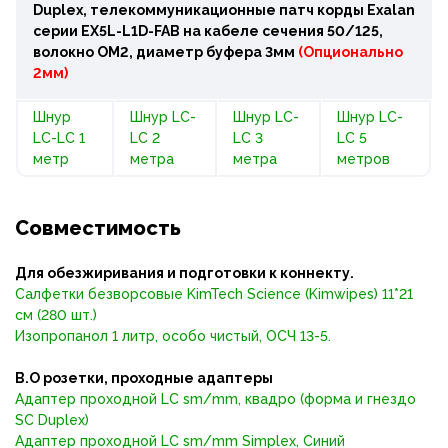
Duplex, телекоммуникационные патч корды Exalan
серии EX5L-L1D-FAB на кабеле сечения 50/125,
волокно OM2, диаметр буфера 3мм
(Опционально
2мм)
Шнур
Шнур LC-
Шнур LC-
Шнур LC-
LC-LC 1
LC 2
LC 3
LC 5
метр
метра
метра
метров
Совместимость
Для обезжиривания и подготовки к коннекту.
Салфетки безворсовые KimTech Science (Kimwipes) 11*21
см (280 шт.)
Изопропанол 1 литр, особо чистый, ОСЧ 13-5.
В.О розетки, проходные адаптеры
Адаптер проходной LС sm/mm, квадро (форма и гнездо
SC Duplex)
Адаптер проходной LC sm/mm Simplex, Синий