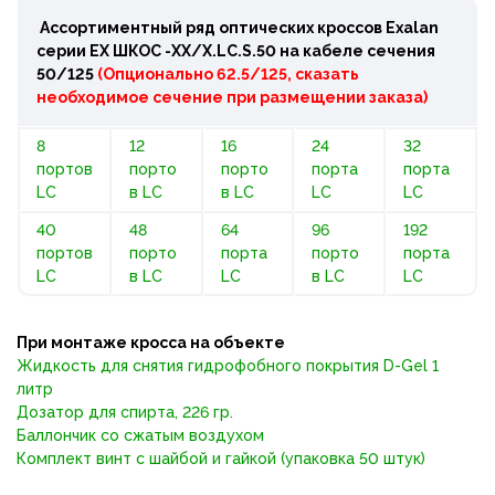
Ассортиментный ряд оптических кроссов Exalan
серии ЕХ ШКОС -ХХ/Х.LC.S.50 на кабеле сечения
50/125
(Опционально 62.5/125, сказать
необходимое сечение при размещении заказа)
8
12
16
24
32
портов
порто
порто
порта
порта
LC
в LC
в LC
LC
LC
40
48
64
96
192
портов
порто
порта
порто
порта
LC
в LC
LC
в LC
LC
При монтаже кросса на объекте
Жидкость для снятия гидрофобного покрытия D-Gel 1
литр
Дозатор для спирта, 226 гр.
Баллончик со сжатым воздухом
Комплект винт с шайбой и гайкой (упаковка 50 штук)