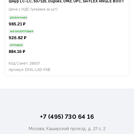
Шнур LC-LC, 50/125, Duplex, OM2, UPC, 5м FLEX ANGLE BOOT
Цена с НДС (указана за шт):
розничная
985.21 ₽
мелкооптовая
926.82 ₽
оптовая
884.16 ₽
Код Сонет: 28557
Артикул: EX5L-L5D-FAB
+7 (495) 730 64 16
Москва, Каширский проезд, д. 27 с. 2