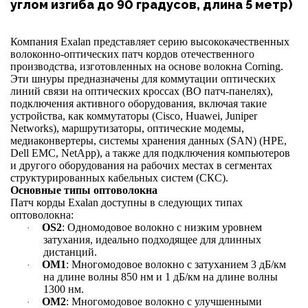
углом изгиба до 90 градусов, длина 5 метр)
Компания Exalan представляет серию высококачественных
волоконно-оптических патч кордов отечественного
производства, изготовленных на основе волокна Corning.
Эти шнуры предназначены для коммутации оптических
линий связи на оптических кроссах (ВО патч-панелях),
подключения активного оборудования, включая такие
устройства, как коммутаторы (Cisco, Huawei, Juniper
Networks), маршрутизаторы, оптические модемы,
медиаконвертеры, системы хранения данных (SAN) (HPE,
Dell EMC, NetApp), а также для подключения компьютеров
и другого оборудования на рабочих местах в сегментах
структурированных кабельных систем (СКС).
Основные типы оптоволокна
Патч корды Exalan доступны в следующих типах
оптоволокна:
OS2
: Одномодовое волокно с низким уровнем
·
затухания, идеально подходящее для длинных
дистанций.
OM1
: Многомодовое волокно с затуханием 3 дБ/км
·
на длине волны 850 нм и 1 дБ/км на длине волны
1300 нм.
OM2
: Многомодовое волокно с улучшенными
·