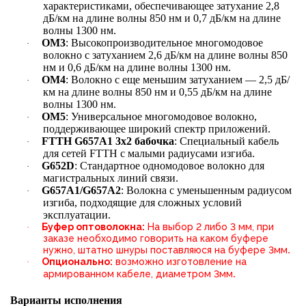
характеристиками, обеспечивающее затухание 2,8
дБ/км на длине волны 850 нм и 0,7 дБ/км на длине
волны 1300 нм.
OM3
: Высокопроизводительное многомодовое
·
волокно с затуханием 2,6 дБ/км на длине волны 850
нм и 0,6 дБ/км на длине волны 1300 нм.
OM4
: Волокно с еще меньшим затуханием — 2,5 дБ/
·
км на длине волны 850 нм и 0,55 дБ/км на длине
волны 1300 нм.
OM5
: Универсальное многомодовое волокно,
·
поддерживающее широкий спектр приложений.
FTTH G657A1 3х2 бабочка
: Специальный кабель
·
для сетей FTTH с малыми радиусами изгиба.
G652D
: Стандартное одномодовое волокно для
·
магистральных линий связи.
G657A1/G657A2
: Волокна с уменьшенным радиусом
·
изгиба, подходящие для сложных условий
эксплуатации.
Буфер оптоволокна:
На выбор 2 либо 3 мм, при
·
заказе необходимо говорить на каком буфере
.
нужно, штатно шнуры поставляюся на буфере 3мм
Опционально:
возможно изготовление на
·
.
армированном кабеле, диаметром 3мм
Варианты исполнения