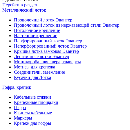
Перейти в раздел
Металлический лоток
Проволочный лоток Эвантер
Проволочный лоток из нержавеющей стали Эвантер
Потолочное крепление
Настенное крепление
Перфорированный лоток Эвантер
Неперфорированный лоток Эвантер
Крышка лотка замковая Эвантер
Лестничные лотки Эвантер
Миникороба, швеллера, траверсы
Метизы для крепежа
Соединители, заземление
Кусачки для Лотка
Гофра, крепеж
Кабельные стяжки
Крепежные площадки
Гофра
Клипсы кабельные
Маркеры
Крепеж для гофры