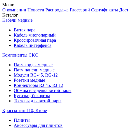
Меню
О компании
Новости
Распродажа
Глоссарий
Сертификаты
Дос
Каталог
Кабели медные
Витая пара
Кабель многопарный
Кроссировочная пара
Кабель интерфейса
Компоненты СКС
Патч корды медные
Патч панели медные
Модули RG-45, RG-12
Розетки медные
Коннекторы RJ-45, RJ-12
Обжим и заделка витой пары
Кусачки, бокорезы
Тестеры для витой пары
Кроссы тип 110, Krone
Плинты
Аксессуары для плинтов