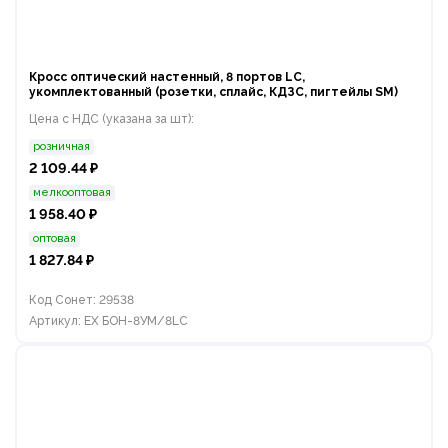
Кросс оптический настенный, 8 портов LC,
укомплектованный (розетки, сплайс, КДЗС, пигтейлы SM)
Цена с НДС (указана за шт):
розничная
2 109.44 ₽
мелкооптовая
1 958.40 ₽
оптовая
1 827.84 ₽
Код Сонет: 29538
Артикул: EX БОН-8УМ/8LC