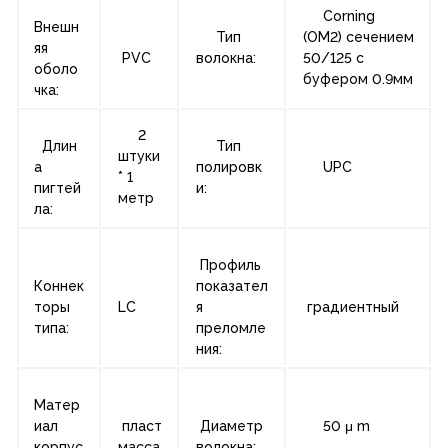
Corning
Внешн
Тип
(OM2) сечением
яя
PVC
волокна:
50/125 с
оболо
буфером 0.9мм
чка:
2
Длин
Тип
штуки
а
полировк
UPC
* 1
пигтей
и:
метр
ла:
Профиль
Коннек
показател
торы
LC
я
градиентный
типа:
преломле
ния:
Матер
иал
пласт
Диаметр
50 μ m
корпус
масса
волокна: