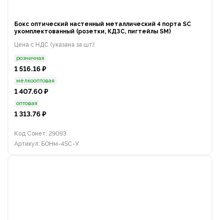
Бокс оптический настенный металлический 4 порта SC
укомплектованный (розетки, КДЗС, пигтейлы SM)
Цена с НДС (указана за шт):
розничная
1 516.16 ₽
мелкооптовая
1 407.60 ₽
оптовая
1 313.76 ₽
Код Сонет: 29093
Артикул: БОНм-4SC-У