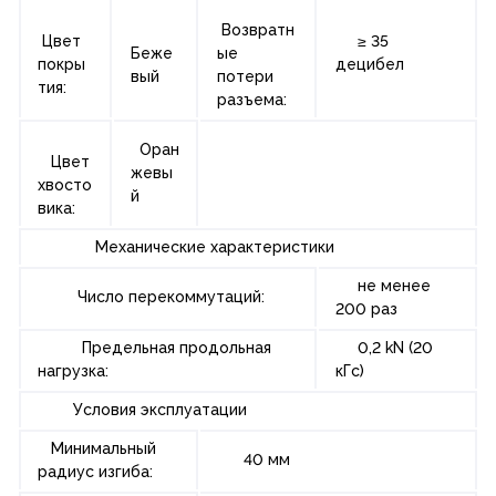
Возвратн
Цвет
≥ 35
Беже
ые
покры
децибел
вый
потери
тия:
разъема:
Оран
Цвет
жевы
хвосто
й
вика:
Механические характеристики
не менее
Число перекоммутаций:
200 раз
Предельная продольная
0,2 kN (20
нагрузка:
кГс)
Условия эксплуатации
Минимальный
40 мм
радиус изгиба: