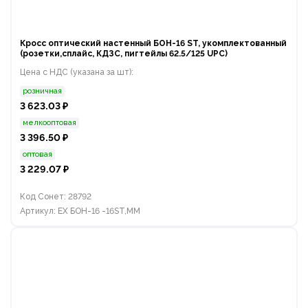
Кросс оптический настенный БОН-16 ST, укомплектованный
(розетки,сплайс, КДЗС, пигтейлы 62.5/125 UPC)
Цена с НДС (указана за шт):
розничная
3 623.03 ₽
мелкооптовая
3 396.50 ₽
оптовая
3 229.07 ₽
Код Сонет: 28792
Артикул: EX БОН-16 -16ST,MM