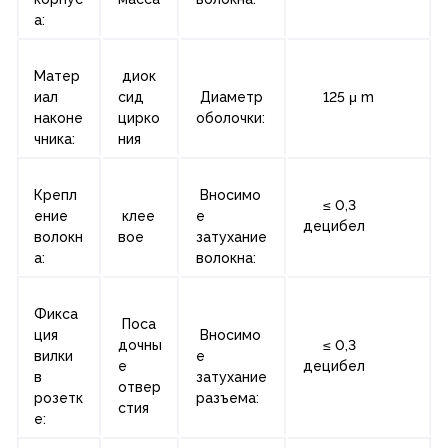
а:
Матер
диок
иал
сид
Диаметр
125 μ m
наконе
цирко
оболочки:
чника:
ния
Крепл
Вносимо
≤ 0,3
ение
клее
е
децибел
волокн
вое
затухание
а:
волокна:
Фикса
Поса
ция
Вносимо
дочны
≤ 0,3
вилки
е
е
децибел
в
затухание
отвер
розетк
разъема:
стия
е: