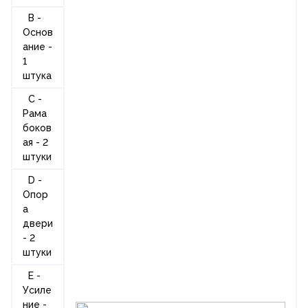
B -
Основ
ание -
1
штука
C -
Рама
боков
ая - 2
штуки
D -
Опор
а
двери
- 2
штуки
E -
Усиле
ние -