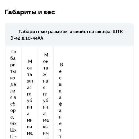
Габариты и вес
Габаритные размеры и свойства шкафа: ШТК-
Э-42.8.10-44АА
Га
М
ба
М
он
ри
В
он
та
ты
е
та
ж
из
с
жн
на
де
ш
ая
я
ли
к
гл
гл
я в
а
уб
уб
сб
ф
ин
ин
ор
а,
а
а
е,
н
ми
ма
(Вх
е
ни
кс
Шх
т
ма
им
Г) -
т