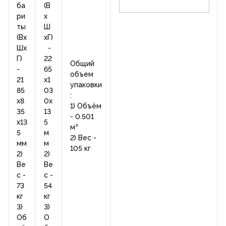
ба
(В
ри
х
ты
Ш
(Вх
хГ)
Шх
-
Г)
22
Общий
-
65
объем
21
х1
упаковки
85
03
:
х8
0х
1) Объём
35
13
- 0.501
х13
5
м³
5
м
2) Вес -
мм
м
105 кг
2)
2)
Ве
Ве
с -
с -
73
54
кг
кг
3)
3)
Об
О