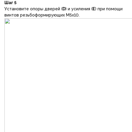
Шаг 5
Установите опоры дверей (
D
) и усиления (
Е
) при помощи
винтов резьбоформирующих М5х10.