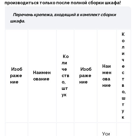
производиться только после полной сборки шкафа!
Перечень крепежа, входящий в комплект сборки
шкафа.
К
о
л
и
Ко
ч
ли
Наи
е
Изоб
че
Изоб
Наимен
мен
с
раже
ств
раже
ование
ова
т
ние
о,
ние
ние
в
шт
о,
ук
ш
т
у
к
Уси