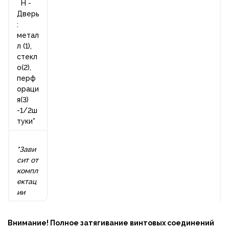
H -
Дверь
:
метал
л (1),
стекл
о(2),
перф
ораци
я(3)
-1/2ш
туки*
*
Зави
сит от
компл
ектац
ии
Внимание! Полное затягивание винтовых соединений