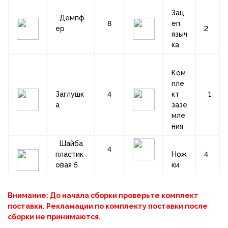
Зац
Демпф
8
еп
ер
2
языч
ка
Ком
пле
Заглушк
4
кт
1
а
зазе
мле
ния
Шайба
4
пластик
Нож
4
овая 5
ки
Внимание: До начала сборки проверьте комплект
поставки. Рекламации по комплекту поставки после
сборки не принимаются.