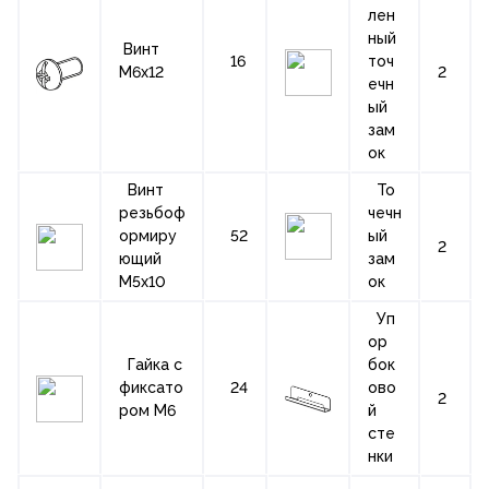
лен
ный
Винт
16
точ
М6х12
2
ечн
ый
зам
ок
Винт
То
резьбоф
чечн
ормиру
52
ый
2
ющий
зам
М5х10
ок
Уп
ор
Гайка с
бок
фиксато
24
ово
2
ром М6
й
сте
нки