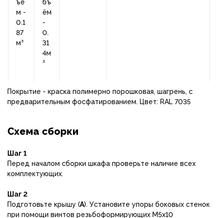
ъё
бъ
м -
ём
0.1
-
87
0.
м³
31
4м
³
Покрытие - краска полимерно порошковая, шагрень, с
предварительным фосфатированием. Цвет: RAL 7035
Схема сборки
Шаг 1
Перед началом сборки шкафа проверьте наличие всех
комплектующих.
Шаг 2
Подготовьте крышу (
А
). Установите упоры боковых стенок
при помощи винтов резьбоформирующих М5х10