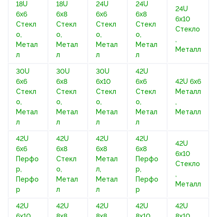
18U
18U
24U
24U
24U
6х6
6х8
6х6
6х8
6х10
Стекл
Стекл
Стекл
Стекл
Стекло
о,
о,
о,
о,
,
Метал
Метал
Метал
Метал
Металл
л
л
л
л
30U
30U
30U
42U
6х6
6х8
6х10
6х6
42U 6х6
Стекл
Стекл
Стекл
Стекл
Металл
о,
о,
о,
о,
,
Метал
Метал
Метал
Метал
Металл
л
л
л
л
42U
42U
42U
42U
42U
6х6
6х8
6х8
6х8
6х10
Перфо
Стекл
Метал
Перфо
Стекло
р,
о,
л,
р,
,
Перфо
Метал
Метал
Перфо
Металл
р
л
л
р
42U
42U
42U
42U
42U
6х10
8х8
8х8
8х10
8х10