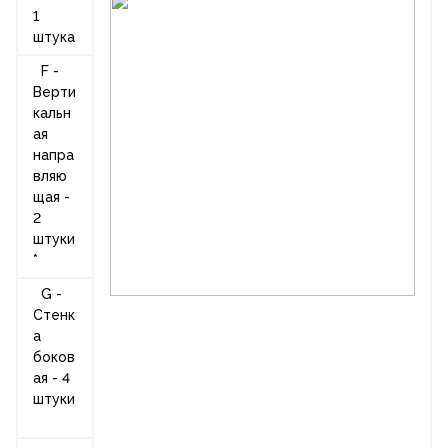
1
штука
F -
Верти
кальн
ая
напра
вляю
щая -
2
штуки
*
G -
Стенк
а
боков
ая - 4
штуки