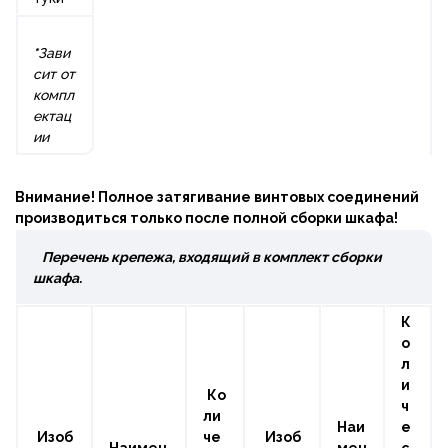
*
Зави
сит от
компл
ектац
ии
Внимание! Полное затягивание винтовых соединений
производиться только после полной сборки шкафа!
Перечень крепежа, входящий в комплект сборки
шкафа.
К
о
л
и
Ко
ч
ли
Наи
е
Изоб
че
Изоб
Наимен
мен
с