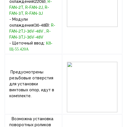
охлаждения(220В),
R-
FAN-2T
,
R-FAN-2J
,
R-
FAN-3T
,
R-FAN-3J
- Модули
охлаждения(36-48В):
R-
FAN-2TJ-36V-48V
,
R-
FAN-3TJ-36V-48V
- Щеточный ввод:
КВ-
Щ-55.420А
Предусмотрены
резьбовые отверстия
для установки
винтовых опор, идут в
комплекте.
Возможна установка
поворотных роликов