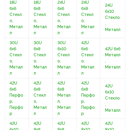
18U
18U
24U
24U
24U
6х6
6х8
6х6
6х8
6х10
Стекл
Стекл
Стекл
Стекл
Стекло
о,
о,
о,
о,
,
Метал
Метал
Метал
Метал
Металл
л
л
л
л
30U
30U
30U
42U
6х6
6х8
6х10
6х6
42U 6х6
Стекл
Стекл
Стекл
Стекл
Металл
о,
о,
о,
о,
,
Метал
Метал
Метал
Метал
Металл
л
л
л
л
42U
42U
42U
42U
42U
6х6
6х8
6х8
6х8
6х10
Перфо
Стекл
Метал
Перфо
Стекло
р,
о,
л,
р,
,
Перфо
Метал
Метал
Перфо
Металл
р
л
л
р
42U
42U
42U
42U
42U
6х10
8х8
8х8
8х10
8х10