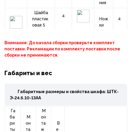
ния
Шайба
4
пластик
Нож
4
овая 5
ки
Внимание: До начала сборки проверьте комплект
поставки. Рекламации по комплекту поставки после
сборки не принимаются.
Габариты и вес
Габаритные размеры и свойства шкафа: ШТК-
Э-24.6.10-13АА
Га
М
ба
М
он
ри
он
та
В
ты
та
ж
е