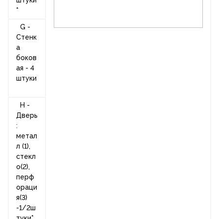
*
G -
Стенк
а
боков
ая - 4
штуки
H -
Дверь
:
метал
л (1),
стекл
о(2),
перф
ораци
я(3)
-1/2ш
туки*