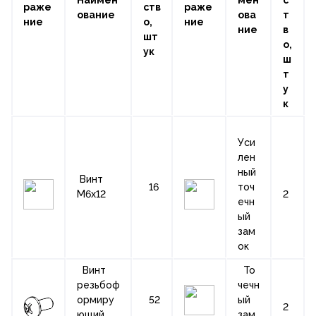
раже
ств
раже
ование
ова
т
ние
о,
ние
ние
в
шт
о,
ук
ш
т
у
к
Уси
лен
ный
Винт
16
точ
М6х12
2
ечн
ый
зам
ок
Винт
То
резьбоф
чечн
ормиру
52
ый
2
ющий
зам