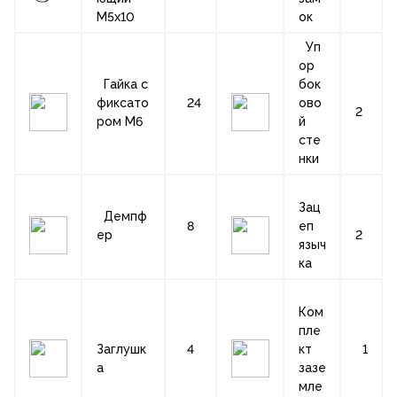
М5х10
ок
Уп
ор
Гайка с
бок
фиксато
24
ово
2
ром М6
й
сте
нки
Зац
Демпф
8
еп
ер
2
языч
ка
Ком
пле
Заглушк
4
кт
1
а
зазе
мле