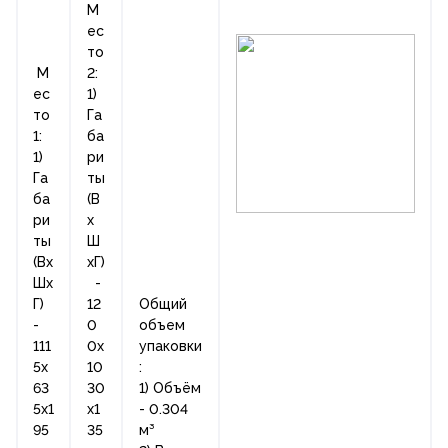
М
ес
то
М
2:
ес
1)
то
Га
1:
ба
1)
ри
Га
ты
ба
(В
ри
х
ты
Ш
(Вх
хГ)
Шх
-
Г)
12
Общий
-
0
объем
111
0х
упаковки
5х
10
:
63
30
1) Объём
5х1
х1
- 0.304
95
35
м³