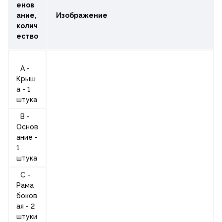
енов
ание,
Изображение
колич
ество
A -
Крыш
а - 1
штука
B -
Основ
ание -
1
штука
C -
Рама
боков
ая - 2
штуки