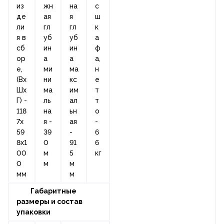
из
жн
на
с
де
ая
я
ш
ли
гл
гл
к
я в
уб
уб
а
сб
ин
ин
ф
ор
а
а
а,
е,
ми
ма
н
(Вх
ни
кс
е
Шх
ма
им
т
Г) -
ль
ал
т
118
на
ьн
о
7х
я -
ая
-
59
39
-
6
8х1
0
91
6
00
м
5
кг
0
м
м
мм
м
Габаритные
размеры и состав
упаковки