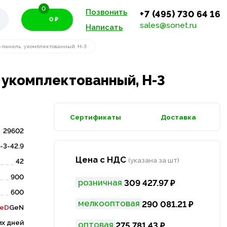
0
Позвонить
+7 (495) 730 64 16
0 ₽
sales@sonet.ru
Написать
-панель, укомплектованный, Н-3
 укомплектованный, Н-3
Сертификаты
Доставка
29602
3-42.9
Цена с НДС
(указана за шт)
42
900
розничная
309 427.97 ₽
600
мелкооптовая
290 081.21 ₽
eD
GeN
их дней
оптовая
275 781.43 ₽