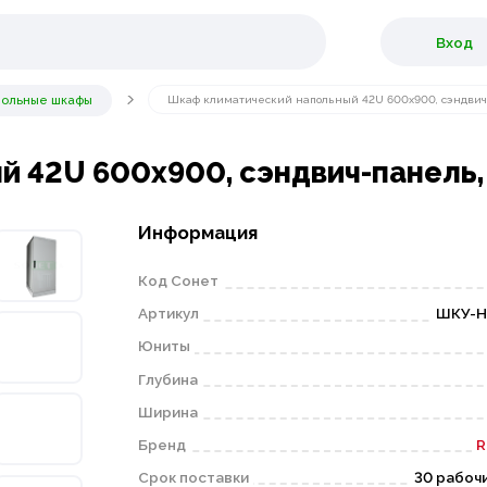
Вход
польные шкафы
Шкаф климатический напольный 42U 600х900, сэндвич
 42U 600х900, сэндвич-панель,
Информация
Код Сонет
Артикул
ШКУ-Н-
Юниты
Глубина
Ширина
Бренд
R
Срок поставки
30 рабоч