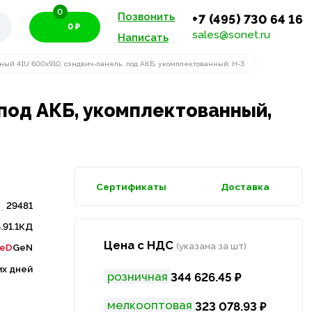
0
Позвонить
+7 (495) 730 64 16
0 ₽
sales@sonet.ru
Написать
ый 41U 600х910, сэндвич-панель, под АКБ, укомплектованный, Н-3
под АКБ, укомплектованный,
Сертификаты
Доставка
29481
.91.1КД
Цена с НДС
(указана за шт)
eD
GeN
их дней
розничная
344 626.45 ₽
мелкооптовая
323 078.93 ₽