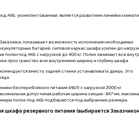
под АКБ, укомплектованный, является развитием линейки климат
Заказчика, показывает возможность исполнения необходимых
кумуляторных батарей, силовой каркас шкафа усилен до нагрузк
е полки под АКБ с нагрузкой до 400 кг. Полки занимают все вну
чее пространство всю внутреннюю ширину и глубину шкафа.
екомендуется вместо задней стенки устанавливать дверь. Это
ряда.
ники бесперебойного питания (ИБП) с нагрузкой 2000 кг
ксимальная допустимая рабочая ширина секции -847 мм, максим
азмеры полок под АКБ подбираются под выбранные размеры.
 шкафа резервного питания (выбирается Заказчиком