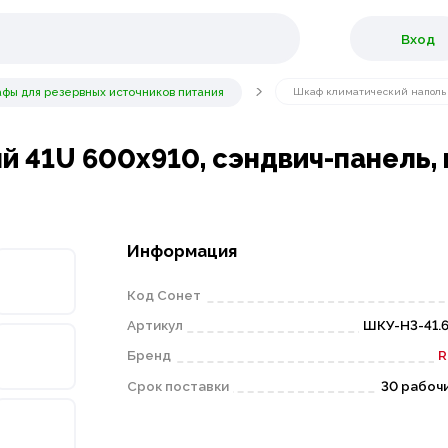
Вход
фы для резервных источников питания
Шкаф климатический напольн
 41U 600х910, сэндвич-панель, 
Информация
Код Сонет
Артикул
ШКУ-Н3-41.6
Бренд
R
Срок поставки
30 рабоч