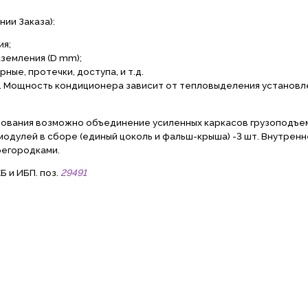
ии Заказа):
ия;
земления (D mm);
ые, протечки, доступа, и т.д.
ь. Мощность кондиционера зависит от тепловыделения установл
ования возможно объединение усиленных каркасов грузоподъе
модулей в сборе (единый цоколь и фальш-крыша) -3 шт. Внутренн
регородками.
 и ИБП. поз.
29491