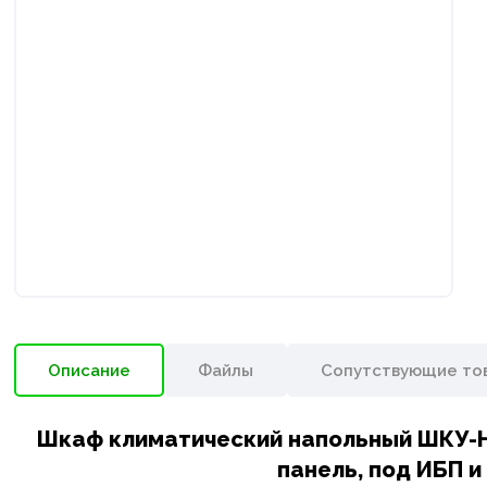
Описание
Файлы
Сопутствующие то
Шкаф климатический напольный ШКУ-Н3
панель, под ИБП 