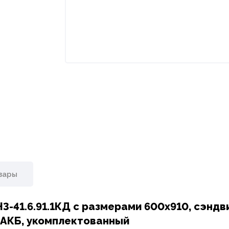
вары
-41.6.91.1КД с размерами 600х910, сэндв
и АКБ, укомплектованный