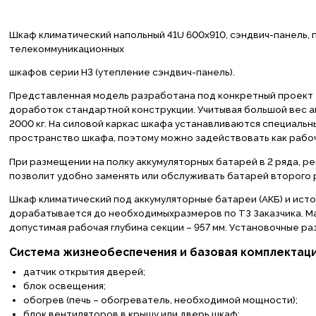
Шкаф климатический напольный 41U 600х910, сэндвич-панель, 
телекоммуникационных
шкафов серии Н3 (утепление сэндвич-панель).
Представленная модель разработана под конкретный проект 
доработок стандартной конструкции. Учитывая большой вес ак
2000 кг. На силовой каркас шкафа устанавливаются специальны
пространство шкафа, поэтому можно задействовать как рабо
При размещении на полку аккумуляторных батарей в 2 ряда, р
позволит удобно заменять или обслуживать батарей второго 
Шкаф климатический под аккумуляторные батареи (АКБ) и источ
дорабатывается до необходимыхразмеров по ТЗ Заказчика. Ма
допустимая рабочая глубина секции – 957 мм. Установочные р
Система жизнеобеспечения и базовая комплектация
датчик открытия дверей;
блок освещения;
обогрев (печь – обогреватель, необходимой мощности);
блок вентиляторов в крышу или дверь шкаф;