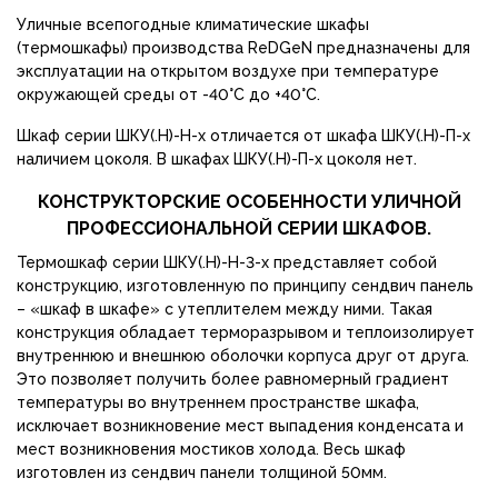
Уличные всепогодные климатические шкафы
(термошкафы) производства ReDGeN предназначены для
эксплуатации на открытом воздухе при температуре
окружающей среды от -40°С до +40°С.
Шкаф серии ШКУ(.Н)-Н-х отличается от шкафа ШКУ(.Н)-П-х
наличием цоколя. В шкафах ШКУ(.Н)-П-х цоколя нет.
КОНСТРУКТОРСКИЕ ОСОБЕННОСТИ УЛИЧНОЙ
ПРОФЕССИОНАЛЬНОЙ СЕРИИ ШКАФОВ.
Термошкаф серии ШКУ(.Н)-Н-3-х представляет собой
конструкцию, изготовленную по принципу сендвич панель
– «шкаф в шкафе» с утеплителем между ними. Такая
конструкция обладает терморазрывом и теплоизолирует
внутреннюю и внешнюю оболочки корпуса друг от друга.
Это позволяет получить более равномерный градиент
температуры во внутреннем пространстве шкафа,
исключает возникновение мест выпадения конденсата и
мест возникновения мостиков холода. Весь шкаф
изготовлен из сендвич панели толщиной 50мм.