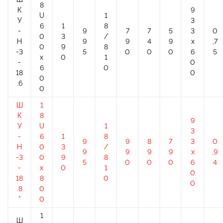
8
К
9
U
1
У
3
6
1
8
-
9
7
7
5
3
0
0
3
/
Н
9
9
4
9
х
,7
0
9
8
-3
5
0
0
0
6
5
x
0
1
-
0
6
0
18
0
0
.6
0
Ш
1
К
8
9
У
U
1
3
-
6
1
8
9
9
8
7
3
0
Н
0
3
/
9
9
9
9
х
,9
-3
0
9
8
5
0
0
0
6
4
-
x
0
1
0
18
8
0
0
.8
0
*
0
1
Ш