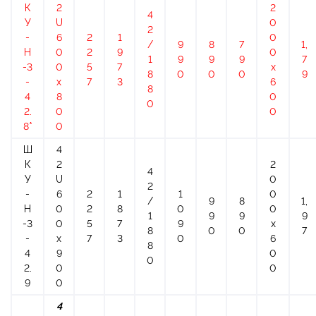
К
2
2
4
У
U
0
2
-
6
2
1
0
/
9
8
7
1,
Н
0
2
9
0
1
9
9
9
7
-3
0
5
7
х
8
0
0
0
9
-
x
7
3
6
8
4
8
0
0
2.
0
0
8*
0
Ш
4
К
2
2
4
У
U
0
2
-
6
2
1
1
0
/
9
8
1,
Н
0
2
8
0
0
1
9
9
9
-3
0
5
7
9
х
8
0
0
7
-
x
7
3
0
6
8
4
9
0
0
2.
0
0
9
0
4