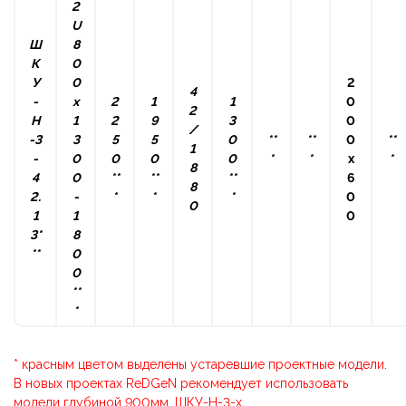
2
U
Ш
8
К
0
У
0
2
4
-
x
2
1
1
0
2
Н
1
2
9
3
0
/
-3
3
5
5
0
**
**
0
**
1
-
0
0
0
0
*
*
х
*
8
4
0
**
**
**
6
8
2.
-
*
*
*
0
0
1
1
0
3*
8
**
0
0
**
*
* красным цветом выделены устаревшие проектные модели.
В новых проектах ReDGeN рекомендует использовать
модели глубиной 900мм, ШКУ-Н-3-х.