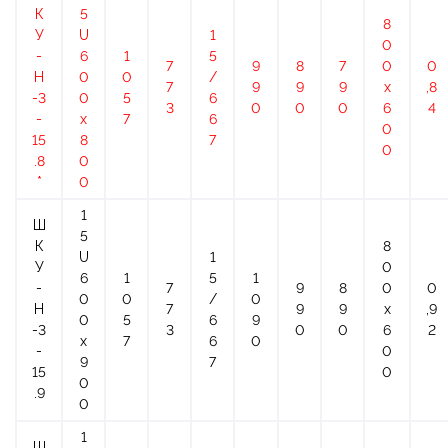
К
5
8
У
U
1
0
-
6
1
5
7
9
8
7
0
0
Н
0
0
/
7
9
9
9
х
,8
-3
0
5
6
3
0
0
0
6
4
-
x
7
6
0
15
8
7
0
.8
0
*
0
1
Ш
5
К
8
U
1
У
0
6
1
5
1
-
7
9
8
0
0
0
0
/
0
Н
7
9
9
х
,9
0
5
6
9
-3
3
0
0
6
2
x
7
6
0
-
0
9
7
15
0
0
.9
0
1
Ш