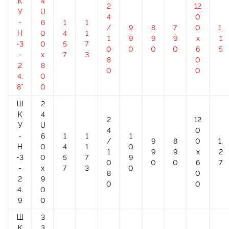
К
4
2
12
У
U
4
0
-
6
1
1
/
9
8
7
0
1,
Н
0
4
1
1
9
9
9
х
1
-3
0
5
7
0
0
0
0
6
5
-
x
7
3
8
0
2
8
0
0
4.
0
8*
0
Ш
2
К
4
2
12
У
U
4
0
-
6
1
1
1
/
9
8
0
1,
Н
0
4
1
0
1
9
9
х
2
-3
0
5
7
9
0
0
0
6
7
-
x
7
3
0
8
0
2
9
0
0
4.
0
9
0
Ш
3
К
3