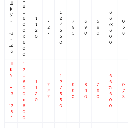
1
Ш
2
К
U
1
6
У
6
1
2
6
-
7
7
6
5
0
0
1
/
7х
Н
2
9
9
9
,5
0
2
5
6
-3
7
0
0
0
8
x
0
5
0
-
6
0
0
12
0
.6
0
Ш
1
К
2
У
U
1
6
-
6
1
2
6
7
9
8
7
0
Н
0
1
/
7х
2
9
9
9
,7
-3
0
2
5
6
7
0
0
0
3
-
x
0
5
0
12
8
0
0
.8
0
*
0
1