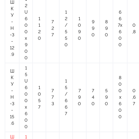
Ш
2
К
U
1
6
У
6
1
2
1
6
-
7
9
8
0
1
/
0
7х
0
Н
2
9
9
0
2
5
9
6
,8
-3
7
0
0
x
0
5
0
0
-
9
0
0
12
0
.9
0
1
Ш
5
К
8
U
1
У
0
6
1
5
-
7
7
7
5
0
0
0
0
/
Н
7
9
4
9
х
,6
0
5
6
-3
3
0
0
0
6
7
x
7
6
-
0
6
7
15
0
0
.6
0
Ш
1