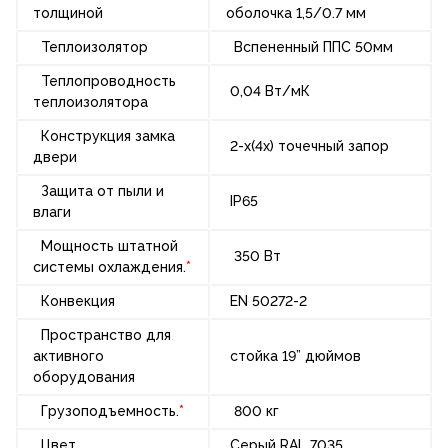
толщиной
оболочка 1,5/0.7 мм
Теплоизолятор
Вспененный ППС 50мм
Теплопроводность
0,04 Вт/мК
теплоизолятора
Конструкция замка
2-х(4х) точечный запор
двери
Защита от пыли и
IP65
влаги
Мощность штатной
350 Вт
системы охлаждения.
*
Конвекция
EN 50272-2
Пространство для
активного
стойка 19” дюймов
оборудования
Грузоподъемность.
*
800 кг
Цвет
Серый RAL 7035