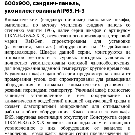
600х900, сэндвич-панель,
укомплектованный IP65, Н-3
Климатические (вандалоустойчивые) напольные шкафы,
выполнены по методу утепления сэндвич панель со
степенью защиты
IP
65, далее серия шкафов с артикулом
ШКУ-Н-3.65-ХХ.Х, отечественного производства, торговой
марки
ReDGen
, спроектированы для установки
(размещения, монтажа) оборудования на 19 дюймовые
направляющие. Шкафы данной серии, монтируются на
открытой местности в суровых погодных условиях и
полностью укомплектованы системой жизнеобеспечения,
для поддержания заданной температуры круглое время года.
В уличных шкафах данной серии предусмотрена защита от
промерзания углов, они спроектированы для размещения
оборудования в сложных климатических условиях с
резкими перепадами температур. Уличный шкаф полностью
защищает установленное в нём оборудование от
климатических воздействий внешней окружающей среды и
создаёт благоприятный микроклимат для оптимальной
работы любого оборудования. Класс защиты термошкафа
IP
65, наружная вентиляция отсутствует. Конструктив серии
ШКУ-Н-3.65-ХХ.Х является антивандальным и защищают
установленное в них оборудование от вандалов и
мародеров. Термошкафы данной серии предназначены для