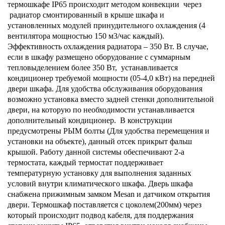
термошкафе
IP
65 происходит методом конвекции через
радиатор смонтированный в крыше шкафа и
установленных модулей принудительного охлаждения (4
вентилятора мощностью 150 м3/час каждый).
Эффективность охлаждения радиатора – 350 Вт. В случае,
если в шкафу размещено оборудование с суммарным
тепловыделением более 350 Вт, устанавливается
кондиционер требуемой мощности (05-4,0 кВт) на передней
двери шкафа. Для удобства обслуживания оборудования
возможно установка вместо задней стенки дополнительной
двери, на которую по необходимости устанавливается
дополнительный кондиционер. В конструкции
предусмотрены РЫМ болты (Для удобства перемещения и
установки на объекте), данный отсек прикрыт фальш
крышой. Работу данной системы обеспечивают 2-а
термостата, каждый термостат поддерживает
температурную установку для выполнения заданных
условий внутри климатического шкафа. Дверь шкафа
снабжена прижимным замком
Mesan
и датчиком открытия
двери. Термошкаф поставляется с цоколем(200мм) через
который происходит подвод кабеля, для поддержания