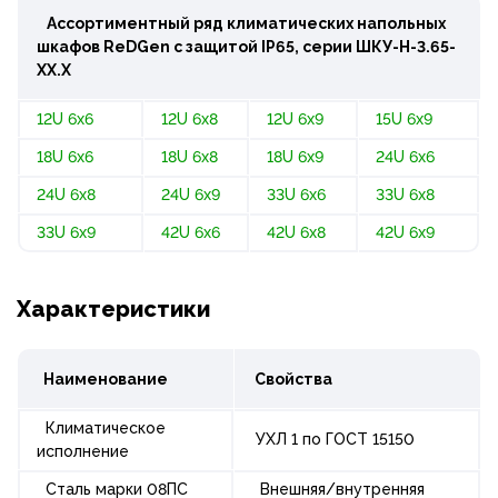
Ассортиментный ряд климатических напольных
шкафов ReDGen с защитой IP65, серии ШКУ-Н-3.65-
ХХ.Х
12U 6x6
12U 6x8
12U 6x9
15U 6x9
18U 6x6
18U 6x8
18U 6x9
24U 6x6
24U 6x8
24U 6x9
33U 6x6
33U 6x8
33U 6x9
42U 6x6
42U 6x8
42U 6x9
Характеристики
Наименование
Свойства
Климатическое
УХЛ 1 по ГОСТ 15150
исполнение
Сталь марки 08ПС
Внешняя/внутренняя