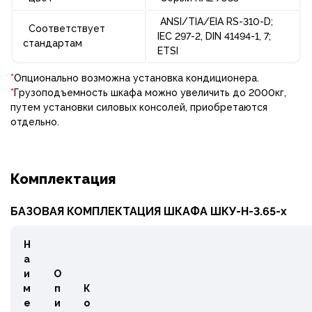
ANSI/TIA/EIA RS-310-D;
Соответствует
IEC 297-2, DIN 41494-1, 7;
стандартам
ETSI
*
Опционально возможна установка кондиционера.
*
Грузоподъемность шкафа можно увеличить до 2000кг,
путем установки силовых консолей, приобретаются
отдельно.
Комплектация
БАЗОВАЯ КОМПЛЕКТАЦИЯ ШКАФА ШКУ-Н-3.65-х
Н
а
и
О
м
п
К
е
и
о