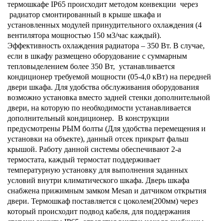
термошкафе
IP
65 происходит методом конвекции через
радиатор смонтированный в крыше шкафа и
установленных модулей принудительного охлаждения (4
вентилятора мощностью 150 м3/час каждый).
Эффективность охлаждения радиатора – 350 Вт. В случае,
если в шкафу размещено оборудование с суммарным
тепловыделением более 350 Вт, устанавливается
кондиционер требуемой мощности (05-4,0 кВт) на передней
двери шкафа. Для удобства обслуживания оборудования
возможно установка вместо задней стенки дополнительной
двери, на которую по необходимости устанавливается
дополнительный кондиционер. В конструкции
предусмотрены РЫМ болты (Для удобства перемещения и
установки на объекте), данный отсек прикрыт фальш
крышой. Работу данной системы обеспечивают 2-а
термостата, каждый термостат поддерживает
температурную установку для выполнения заданных
условий внутри климатического шкафа. Дверь шкафа
снабжена прижимным замком
Mesan
и датчиком открытия
двери. Термошкаф поставляется с цоколем(200мм) через
который происходит подвод кабеля, для поддержания