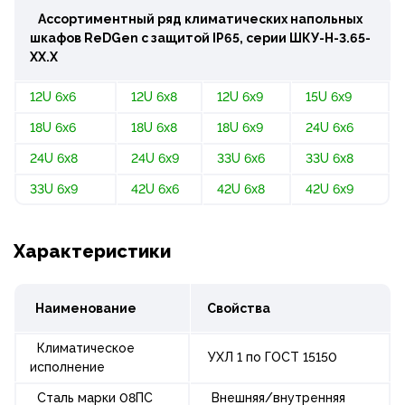
Ассортиментный ряд климатических напольных
шкафов ReDGen с защитой IP65, серии ШКУ-Н-3.65-
ХХ.Х
12U 6x6
12U 6x8
12U 6x9
15U 6x9
18U 6x6
18U 6x8
18U 6x9
24U 6x6
24U 6x8
24U 6x9
33U 6x6
33U 6x8
33U 6x9
42U 6x6
42U 6x8
42U 6x9
Характеристики
Наименование
Свойства
Климатическое
УХЛ 1 по ГОСТ 15150
исполнение
Сталь марки 08ПС
Внешняя/внутренняя