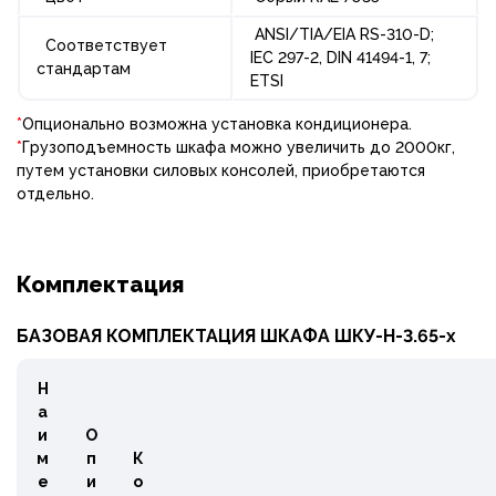
ANSI/TIA/EIA RS-310-D;
Соответствует
IEC 297-2, DIN 41494-1, 7;
стандартам
ETSI
*
Опционально возможна установка кондиционера.
*
Грузоподъемность шкафа можно увеличить до 2000кг,
путем установки силовых консолей, приобретаются
отдельно.
Комплектация
БАЗОВАЯ КОМПЛЕКТАЦИЯ ШКАФА ШКУ-Н-3.65-х
Н
а
и
О
м
п
К
е
и
о