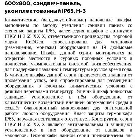
600х800, сэндвич-панель,
укомплектованный IP65, Н-3
Климатические (вандалоустойчивые) напольные шкафы,
выполнены по методу утепления сэндвич панель со
степенью защиты
IP
65, далее серия шкафов с артикулом
ШКУ-Н-3.65-ХХ.Х, отечественного производства, торговой
марки
ReDGen
, спроектированы для установки
(размещения, монтажа) оборудования на 19 дюймовые
направляющие. Шкафы данной серии, монтируются на
открытой местности в суровых погодных условиях и
полностью укомплектованы системой жизнеобеспечения,
для поддержания заданной температуры круглое время года.
В уличных шкафах данной серии предусмотрена защита от
промерзания углов, они спроектированы для размещения
оборудования в сложных климатических условиях с
резкими перепадами температур. Уличный шкаф полностью
защищает установленное в нём оборудование от
климатических воздействий внешней окружающей среды и
создаёт благоприятный микроклимат для оптимальной
работы любого оборудования. Класс защиты термошкафа
IP
65, наружная вентиляция отсутствует. Конструктив серии
ШКУ-Н-3.65-ХХ.Х является антивандальным и защищают
установленное в них оборудование от вандалов и
мародеров. Термошкафы данной серии предназначены для