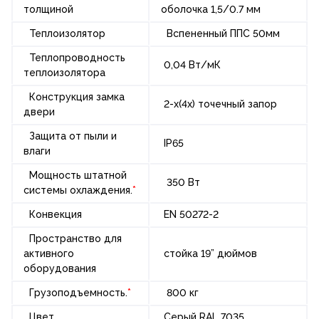
толщиной
оболочка 1,5/0.7 мм
Теплоизолятор
Вспененный ППС 50мм
Теплопроводность
0,04 Вт/мК
теплоизолятора
Конструкция замка
2-х(4х) точечный запор
двери
Защита от пыли и
IP65
влаги
Мощность штатной
350 Вт
системы охлаждения.
*
Конвекция
EN 50272-2
Пространство для
активного
стойка 19” дюймов
оборудования
Грузоподъемность.
*
800 кг
Цвет
Серый RAL 7035