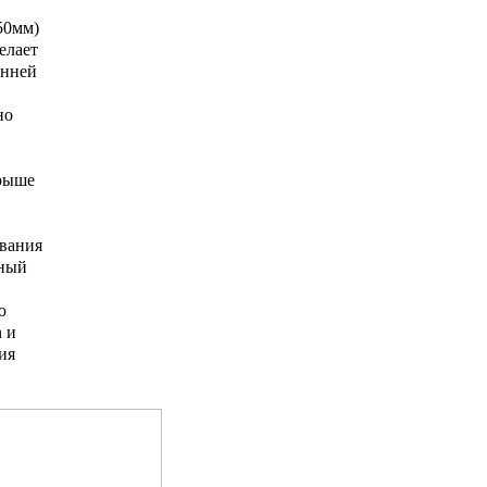
50мм)
елает
енней
но
крыше
ования
ьный
ю
n
и
ия