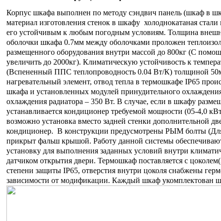
Корпус шкафа выполнен по методу сэндвич панель (шкаф в ш
материал изготовления стенок в шкафу холоднокатаная стали 
его устойчивым к любым погодным условиям. Толщина внешне
оболочки шкафа 0.7мм между оболочками проложен теплоизол
размещенного оборудования внутри массой до 800кг (С пом
увеличить до 2000кг). Климатическую устойчивость к темпер
(Вспененный ППС теплопроводность 0.04 Вт/К) толщиной 50
нагревательный элемент, отвод тепла в термошкафе
IP
65 прои
шкафа и установленных модулей принудительного охлаждения
охлаждения радиатора – 350 Вт. В случае, если в шкафу разм
устанавливается кондиционер требуемой мощности (05-4,0 кВт
возможно установка вместо задней стенки дополнительной дв
кондиционер. В конструкции предусмотрены РЫМ болты (Для 
прикрыт фальш крышой. Работу данной системы обеспечивают
установку для выполнения заданных условий внутри климат
датчиком открытия двери. Термошкаф поставляется с цоколем(
степени защиты
IP
65, отверстия внутри цоколя снабжены ге
зависимости от модификации. Каждый шкаф укомплектован ши