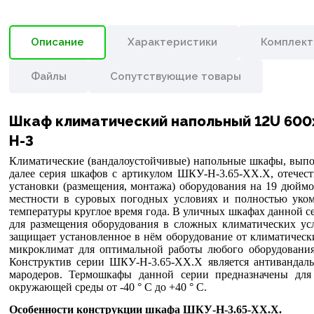
Описание
Характеристики
Комплект
Файлы
Сопутствующие товары
Шкаф климатический напольный 12U 600х
Н-3
Климатические (вандалоустойчивые) напольные шкафы, выпо
далее серия шкафов с артикулом ШКУ-Н-3.65-ХХ.Х, отечест
установки (размещения, монтажа) оборудования на 19 дюй
местности в суровых погодных условиях и полностью уком
температуры круглое время года. В уличных шкафах данной с
для размещения оборудования в сложных климатических ус
защищает установленное в нём оборудование от климатичес
микроклимат для оптимальной работы любого оборудовани
Конструктив серии ШКУ-Н-3.65-ХХ.Х является антивандал
мародеров. Термошкафы данной серии предназначены для
окружающей среды от -40 ° С до +40 ° С.
Особенности конструкции шкафа ШКУ-Н-3.65-ХХ.Х.