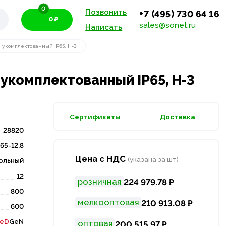
0
Позвонить
+7 (495) 730 64 16
0 ₽
sales@sonet.ru
Написать
 укомплектованный IP65, Н-3
укомплектованный IP65, Н-3
Сертификаты
Доставка
28820
65-12.8
Цена с НДС
(указана за шт)
ольный
12
розничная
224 979.78 ₽
800
мелкооптовая
210 913.08 ₽
600
eD
GeN
оптовая
200 515.97 ₽