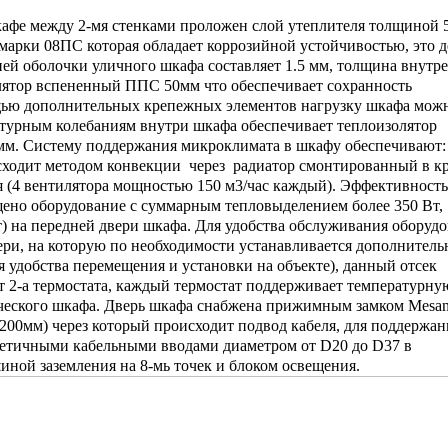
кафе между 2-мя стенками проложен слой утеплителя толщиной 
марки 08ПС которая обладает коррозийной устойчивостью, это д
й оболочки уличного шкафа составляет 1.5 мм, толщина внутр
ятор вспененный ППС 50мм что обеспечивает сохранность
ощью дополнительных крепежных элементов нагрузку шкафа мож
атурным колебаниям внутри шкафа обеспечивает теплоизолятор
мм. Систему поддержания микроклимата в шкафу обеспечивают:
сходит методом конвекции через радиатор смонтированный в 
 (4 вентилятора мощностью 150 м3/час каждый). Эффективность
ещено оборудование с суммарным тепловыделением более 350 Вт,
) на передней двери шкафа. Для удобства обслуживания оборуд
ери, на которую по необходимости устанавливается дополнител
удобства перемещения и установки на объекте), данный отсек
 2-а термостата, каждый термостат поддерживает температурну
ического шкафа. Дверь шкафа снабжена прижимным замком
Mesa
200мм) через который происходит подвод кабеля, для поддержан
рметичными кабельными вводами диаметром от
D
20 до
D
37 в
ной заземления на 8-мь точек и блоком освещения.