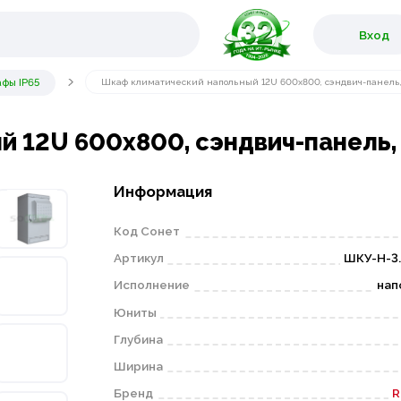
Вход
фы IP65
Шкаф климатический напольный 12U 600х800, сэндвич-панель,
 12U 600х800, сэндвич-панель, 
Информация
Код Сонет
Артикул
ШКУ-Н-3.
Исполнение
нап
Юниты
Глубина
Ширина
Бренд
R