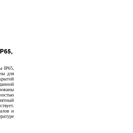
P65,
ты
IP
65,
аны для
крытой
данной
ированы
ностью
иятный
ствует.
алов и
ратуре