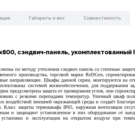
ация
Габариты и вес
Совместимость
800, сэндвич-панель, укомплектованный I
лнены по методу утепления сэндвич панель со степенью защи
венного производства, торговой марки
ReDGen
, спроектиров
мовые направляющие. Шкафы данной серии, монтируются на от
плектованы системой жизнеобеспечения, для поддержания за
ерии предусмотрена защита от промерзания углов, они спроект
ловиях с резкими перепадами температур. Уличный шкаф пол
ких воздействий внешней окружающей среды и создаёт благопр
я. Класс защиты термошкафа
IP
65, наружная вентиляция отсут
ьным и защищают установленное в них оборудование от ванд
 установки и эксплуатации на открытом воздухе при темпе