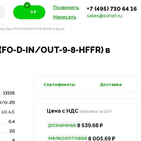
0
Позвонить
+7 (495) 730 64 16
0 ₽
sales@sonet.ru
Написать
ер 3мм (FO-D-IN/OUT-9-8-HFFR) в бухте.
(FO-D-IN/OUT-9-8-HFFR) в
Сертификаты
Доставка
13105
I/O-20
Цена с НДС
(указана за шт)
LC-LC
0.4
розничная
8 539.68 ₽
20
мелкооптовая
8 005.69 ₽
8