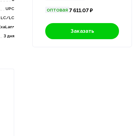
UPC
оптовая
7 611.07 ₽
LC/LC
ExaLan+
Заказать
3 дня