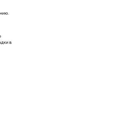
нию.
о
адки в