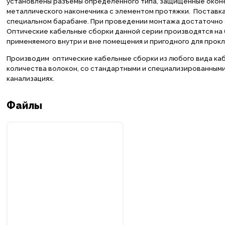
установлены разъемы определенного типа, защищенные оконе
металлического наконечника с элементом протяжки. Поставк
специальном барабане. При проведении монтажа достаточно 
Оптические кабельные сборки данной серии производятся на
применяемого внутри и вне помещения и пригодного для прокла
Производим оптические кабельные сборки из любого вида кабе
количества волокон, со стандартными и специализированными 
канализациях.
Файлы