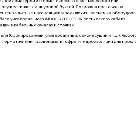
чной арматурой из герметического пластмассового или
а осуществляется шнуровой бухтой. Возможна поставка на
снять защитные наконечники и подключить разъемы к оборудова
 базе универсального INDOOR/OUTDOR оптического кабеля,
дки в кабельных каналах и стояках.
ля (бронированный, универсальный, самонесущий и т.д.), любог
(герметичными) разъемами, в гофре и гидроизоляции для прокл