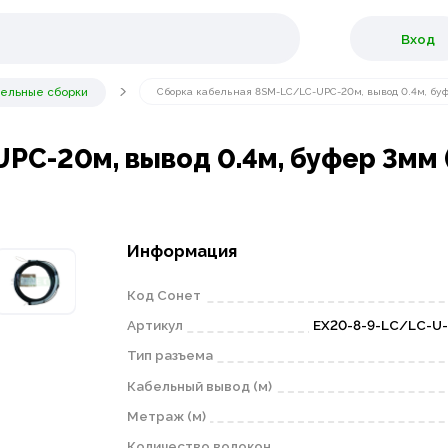
Вход
бельные сборки
Сборка кабельная 8SM-LC/LC-UPC-20м, вывод 0.4м, буф
PC-20м, вывод 0.4м, буфер 3мм 
Информация
Код Сонет
Артикул
EX20-8-9-LC/LC-U-
Тип разъема
Кабельный вывод (м)
Метраж (м)
Количество волокон