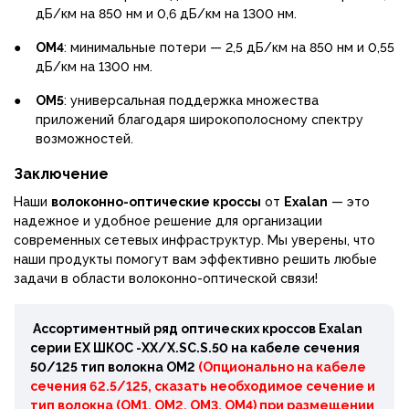
дБ/км на 850 нм и 0,6 дБ/км на 1300 нм.
●
OM4
: минимальные потери — 2,5 дБ/км на 850 нм и 0,55
дБ/км на 1300 нм.
●
OM5
: универсальная поддержка множества
приложений благодаря широкополосному спектру
возможностей.
Заключение
Наши
волоконно-оптические кроссы
от
Exalan
— это
надежное и удобное решение для организации
современных сетевых инфраструктур. Мы уверены, что
наши продукты помогут вам эффективно решить любые
задачи в области волоконно-оптической связи!
Ассортиментный ряд оптических кроссов Exalan
серии ЕХ ШКОС -ХХ/Х.SC.S.50 на кабеле сечения
50/125 тип волокна ОМ2
(Опционально на кабеле
сечения 62.5/125, сказать необходимое сечение и
тип волокна (OM1, OM2, OM3, OM4) при размещении