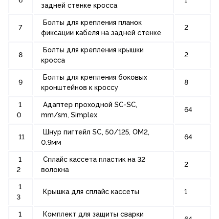
задней стенке кросса
Болты для крепления планок
7
2
фиксации кабеля на задней стенке
Болты для крепления крышки
8
2
кросса
Болты для крепления боковых
9
8
кронштейнов к кроссу
1
Адаптер проходной SC-SC,
64
0
mm/sm, Simplex
Шнур пигтейл SC, 50/125, OM2,
11
64
0.9мм
1
Сплайс кассета пластик на 32
2
2
волокна
1
Крышка для сплайс кассеты
1
3
1
Комплект для защиты сварки
64