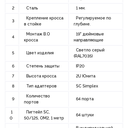
2
Сталь
1 мм.
Крепление кросса
Регулируемое по
3
в стойке
глубине.
Монтаж В.О
19" дюймовые
4
кросса
направляющие
Светло серый
5
Цвет изделия
(RAL7035)
6
Степень защиты
IP20
7
Высота кросса
2U Юнита
8
Тип адаптеров
SC Simplex
Количество
9
64 порта
портов
1
Пигтейл SC,
64 штуки
0
50/125, OM2, 1 метр
В индивидуальной