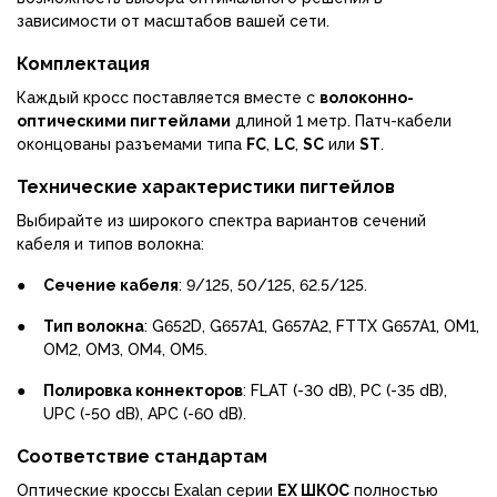
зависимости от масштабов вашей сети.
Комплектация
Каждый кросс поставляется вместе с
волоконно-
оптическими пигтейлами
длиной 1 метр. Патч-кабели
оконцованы разъемами типа
FC
,
LC
,
SC
или
ST
.
Технические характеристики пигтейлов
Выбирайте из широкого спектра вариантов сечений
кабеля и типов волокна:
●
Сечение кабеля
: 9/125, 50/125, 62.5/125.
●
Тип волокна
: G652D, G657A1, G657A2, FTTX G657A1, OM1,
OM2, OM3, OM4, OM5.
●
Полировка коннекторов
: FLAT (-30 dB), PC (-35 dB),
UPC (-50 dB), APC (-60 dB).
Соответствие стандартам
Оптические кроссы Exalan серии
EX ШКОС
полностью