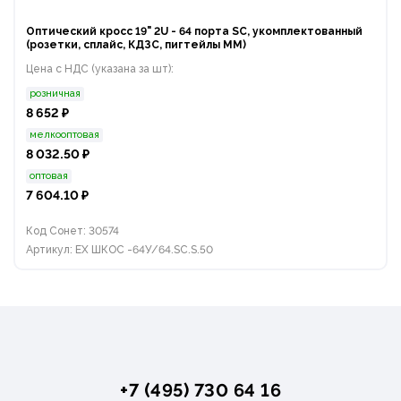
Оптический кросс 19" 2U - 64 порта SC, укомплектованный
(розетки, сплайс, КДЗС, пигтейлы MM)
Цена с НДС (указана за шт):
розничная
8 652 ₽
мелкооптовая
8 032.50 ₽
оптовая
7 604.10 ₽
Код Сонет: 30574
Артикул: ЕХ ШКОС -64У/64.SC.S.50
+7 (495) 730 64 16