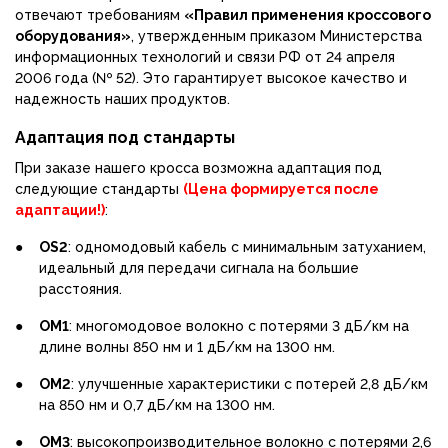
отвечают требованиям
«Правил применения кроссового
оборудования»
, утвержденным приказом Министерства
информационных технологий и связи РФ от 24 апреля
2006 года (№ 52). Это гарантирует высокое качество и
надежность наших продуктов.
Адаптация под стандарты
При заказе нашего кросса возможна адаптация под
следующие стандарты
(Цена формируется после
адаптации!)
:
●
OS2
: одномодовый кабель с минимальным затуханием,
идеальный для передачи сигнала на большие
расстояния.
●
OM1
: многомодовое волокно с потерями 3 дБ/км на
длине волны 850 нм и 1 дБ/км на 1300 нм.
●
OM2
: улучшенные характеристики с потерей 2,8 дБ/км
на 850 нм и 0,7 дБ/км на 1300 нм.
●
OM3
: высокопроизводительное волокно с потерями 2,6