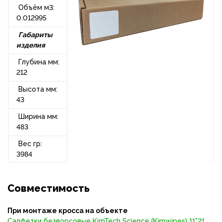
Объём м
3:
0.012995
Габариты
изделия
Глубина мм:
212
Высота мм:
43
Ширина мм:
483
Вес гр:
3984
Совместимость
При монтаже кросса на объекте
Салфетки безворсовые KimTech Science (Kimwipes) 11*21