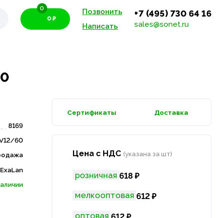
0
Позвонить
+7 (495) 730 64 16
0 ₽
sales@sonet.ru
Написать
60
Сертификаты
Доставка
8169
V12/60
Цена с НДС
(указана за шт)
родажа
ExaLan
розничная
618 ₽
наличии
мелкооптовая
612 ₽
оптовая
612 ₽