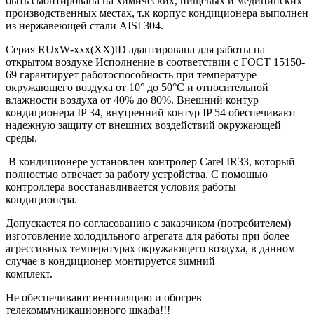
быть смонтирована на химических, пищевых и медицинских
производственных местах, т.к корпус кондиционера выполнен
из нержавеющей стали
AISI
304.
Серия
RUxW
-
xxx
(
XX
)
ID
адаптирована для работы на
открытом воздухе Исполнение в соответствии с ГОСТ 15150-
69 гарантирует работоспособность при температуре
окружающего воздуха от 10° до 50°С и относительной
влажности воздуха от 40% до 80%. Внешний контур
кондиционера IP 34, внутренний контур IP 54 обеспечивают
надежную защиту от внешних воздействий окружающей
среды.
В кондиционере установлен контролер
Carel
IR33, который
полностью отвечает за работу устройства. С помощью
контроллера восстанавливается условия работы
кондиционера.
Допускается по согласованию с заказчиком (потребителем)
изготовление холодильного агрегата для работы при более
агрессивных температурах окружающего воздуха, в данном
случае в кондиционер монтируется зимний
комплект.
Не обеспечивают вентиляцию и обогрев
телекоммуникационного шкафа!!!