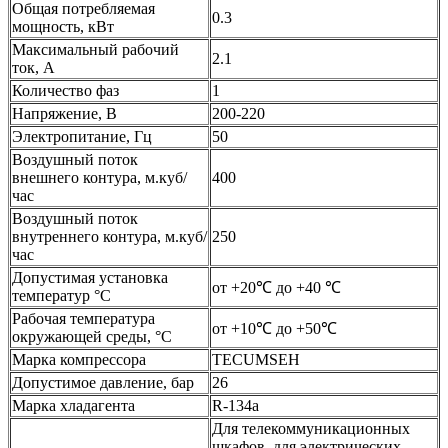
Общая потребляемая
0.3
мощность, кВт
Максимальный рабочий
2.1
ток, А
Количество фаз
1
Напряжение, В
200-220
Электропитание, Гц
50
Воздушный поток
внешнего контура, м.куб/
400
час
Воздушный поток
внутреннего контура, м.куб/
250
час
Допустимая установка
от +20℃ до +40 ℃
температур °С
Рабочая температура
от +10℃ до +50℃
окружающей среды, °С
Марка компрессора
TECUMSEH
Допустимое давление, бар
26
Марка хладагента
R-134a
Для телекоммуникационных
шкафов, для электрических