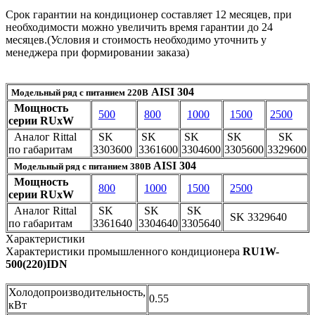
Срок гарантии на кондиционер составляет 12 месяцев, при
необходимости можно увеличить время гарантии до 24
месяцев.(Условия и стоимость необходимо уточнить у
менеджера при формировании заказа)
AISI
304
Модельный ряд с питанием 220В
Мощность
500
800
1000
1500
2500
серии
RUxW
Аналог Rittal
SK
SK
SK
SK
SK
по габаритам
3303600
3361600
3304600
3305600
3329600
AISI
304
Модельный ряд с питанием 380В
Мощность
800
1000
1500
2500
серии
RUxW
Аналог Rittal
SK
SK
SK
SK 3329640
по габаритам
3361640
3304640
3305640
Характеристики
Характеристики промышленного кондиционера
RU1W-
500(220)IDN
Холодопроизводительность,
0.55
кВт