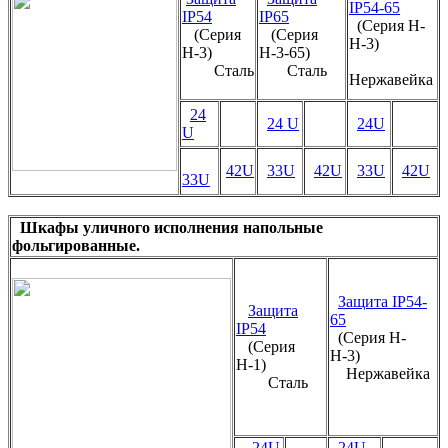
IP54-65
IP54
IP65
(Серия Н-
(Серия
(Серия
Н-3)
Н-3)
Н-3-65)
Сталь
Сталь
Нержавейка
24
24 U
24U
U
42U
33U
42U
33U
42U
33U
Шкафы уличного исполнения напольные
фольгированные.
Защита IP54-
Защита
65
IP54
(Серия Н-
(Серия
Н-3)
Н-1)
Нержавейка
Сталь
24U
24U