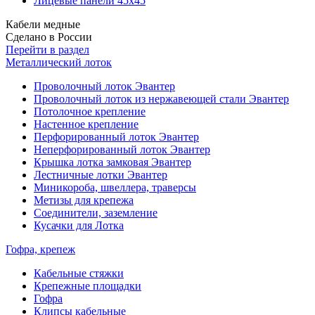
Лицевые панели 45х45
Кабели медные
Сделано в России
Перейти в раздел
Металлический лоток
Проволочный лоток Эвантер
Проволочный лоток из нержавеющей стали Эвантер
Потолочное крепление
Настенное крепление
Перфорированный лоток Эвантер
Неперфорированный лоток Эвантер
Крышка лотка замковая Эвантер
Лестничные лотки Эвантер
Миникороба, швеллера, траверсы
Метизы для крепежа
Соединители, заземление
Кусачки для Лотка
Гофра, крепеж
Кабельные стяжки
Крепежные площадки
Гофра
Клипсы кабельные