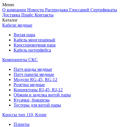
Меню
О компании
Новости
Распродажа
Глоссарий
Сертификаты
Доставка
Прайс
Контакты
Каталог
Кабели медные
Витая пара
Кабель многопарный
Кроссировочная пара
Кабель интерфейса
Компоненты СКС
Патч корды медные
Патч панели медные
Модули RG-45, RG-12
Розетки медные
Коннекторы RJ-45, RJ-12
Обжим и заделка витой пары
Кусачки, бокорезы
Тестеры для витой пары
Кроссы тип 110, Krone
Плинты