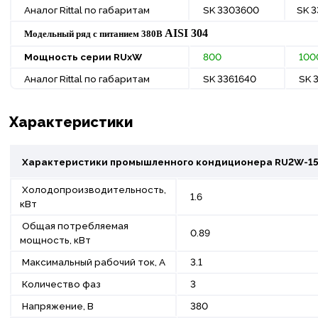
Аналог Rittal по габаритам
SK 3303600
SK 3
AISI
304
Модельный ряд с питанием 380В
Мощность
серии
RUxW
800
100
Аналог Rittal по габаритам
SK 3361640
SK 
Характеристики
Характеристики промышленного кондиционера
RU2W-15
Холодопроизводительность,
1.6
кВт
Общая потребляемая
0.89
мощность, кВт
Максимальный рабочий ток, А
3.1
Количество фаз
3
Напряжение, В
380