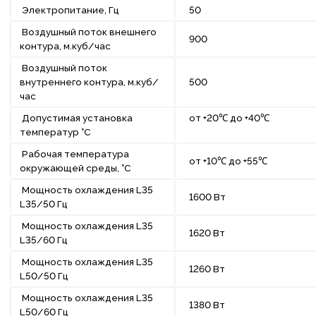
Электропитание, Гц
50
Воздушный поток внешнего
900
контура, м.куб/час
Воздушный поток
внутреннего контура, м.куб/
500
час
Допустимая установка
от +20
℃
до +40
℃
температур °С
Рабочая температура
от +10
℃
до +55
℃
окружающей среды, °С
Мощность охлаждения L35
1600 Вт
L35/50 Гц
Мощность охлаждения L35
1620 Вт
L35/60 Гц
Мощность охлаждения L35
1260 Вт
L50/50 Гц
Мощность охлаждения L35
1380 Вт
L50/60 Гц