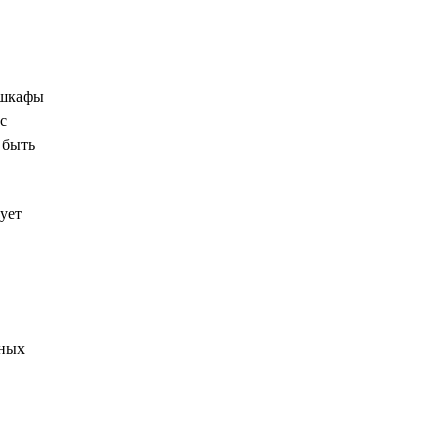
 шкафы
с
 быть
ует
вных