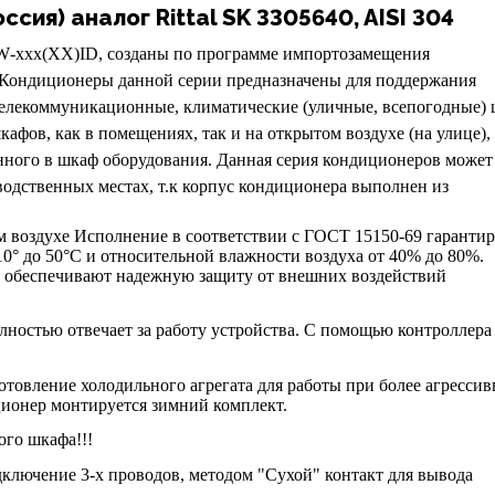
ия) аналог Rittal SK 3305640, AISI 304
W
-
xxx
(
XX
)
ID
, созданы по программе импортозамещения
 Кондиционеры данной серии предназначены для поддержания
 телекоммуникационные, климатические (уличные, всепогодные)
фов, как в помещениях, так и на открытом воздухе (на улице), 
нного в шкаф оборудования. Данная серия кондиционеров может
одственных местах, т.к корпус кондиционера выполнен из
м воздухе Исполнение в соответствии с ГОСТ 15150-69 гарантир
0° до 50°С и относительной влажности воздуха от 40% до 80%.
4 обеспечивают надежную защиту от внешних воздействий
лностью отвечает за работу устройства. С помощью контроллера
готовление холодильного агрегата для работы при более агресси
ае в кондиционер монтируется зимний комплект.
го шкафа!!!
дключение 3-х проводов, методом "Сухой" контакт для вывода