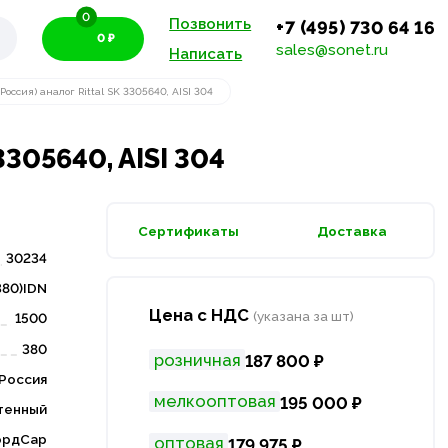
0
Позвонить
+7 (495) 730 64 16
0 ₽
sales@sonet.ru
Написать
ссия) аналог Rittal SK 3305640, AISI 304
305640, AISI 304
Сертификаты
Доставка
30234
80)IDN
Цена с НДС
(указана за шт)
1500
380
розничная
187 800 ₽
Россия
мелкооптовая
195 000 ₽
тенный
ордСар
оптовая
179 975 ₽