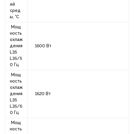
ей
сред
ы, °С
Мощ
ность
охлаж
дения
1600 Вт
L35
L35/5
0 Гц
Мощ
ность
охлаж
дения
1620 Вт
L35
L35/6
0 Гц
Мощ
ность