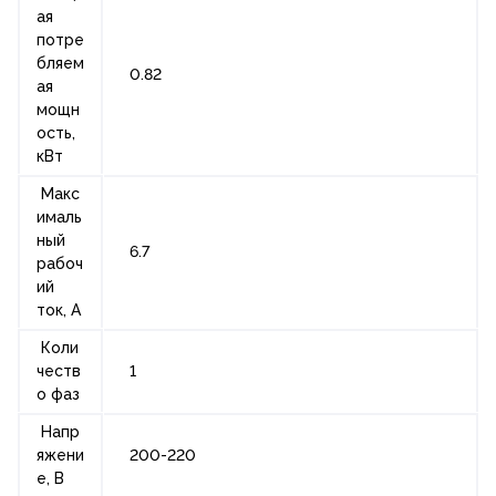
ая
потре
бляем
0.82
ая
мощн
ость,
кВт
Макс
ималь
ный
6.7
рабоч
ий
ток, А
Коли
честв
1
о фаз
Напр
яжени
200-220
е, В