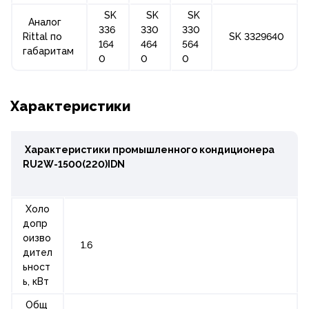
SK
SK
SK
Аналог
336
330
330
Rittal по
SK 3329640
164
464
564
габаритам
0
0
0
Характеристики
Характеристики промышленного кондиционера
RU2W-1500(220)IDN
Холо
допр
оизво
1.6
дител
ьност
ь, кВт
Общ