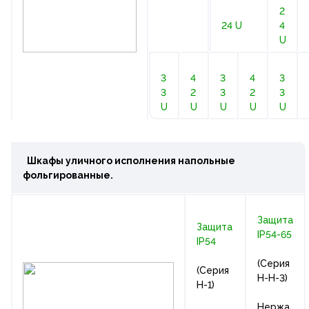
2
24 U
4
U
3
4
3
4
3
3
2
3
2
3
U
U
U
U
U
Шкафы уличного исполнения напольные
фольгированные.
Защита
Защита
IP54-65
IP54
(Серия
(Серия
Н-Н-3)
Н-1)
Нержа