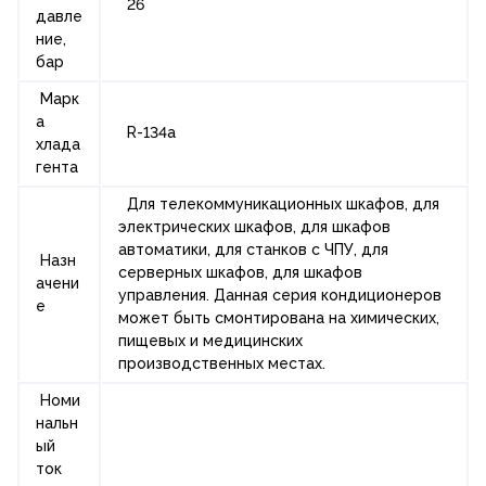
26
давле
ние,
бар
Марк
а
R-134a
хлада
гента
Для телекоммуникационных шкафов, для
электрических шкафов, для шкафов
автоматики, для станков с ЧПУ, для
Назн
серверных шкафов, для шкафов
ачени
управления.
Данная серия кондиционеров
е
может быть смонтирована на химических,
пищевых и медицинских
производственных местах.
Номи
нальн
ый
ток