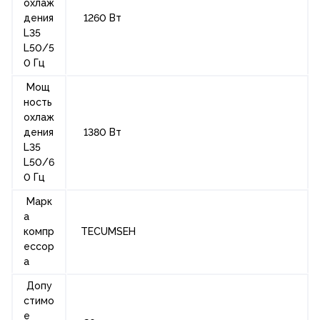
охлаж
дения
1260 Вт
L35
L50/5
0 Гц
Мощ
ность
охлаж
дения
1380 Вт
L35
L50/6
0 Гц
Марк
а
компр
TECUMSEH
ессор
а
Допу
стимо
е