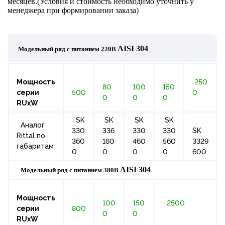
месяцев.(Условия и стоимость необходимо уточнить у
менеджера при формировании заказа)
AISI
304
Модельный ряд с питанием 220В
Мощность
250
80
100
150
серии
500
0
0
0
0
RUxW
SK
SK
SK
SK
Аналог
330
336
330
330
SK
Rittal по
360
160
460
560
3329
габаритам
0
0
0
0
600
AISI
304
Модельный ряд с питанием 380В
Мощность
100
150
2500
серии
800
0
0
RUxW