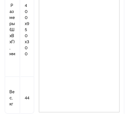
Р
4
аз
0
ме
0
ры
х9
(Ш
5
хВ
0
хГ)
х3
,
0
мм
0
Ве
с,
44
кг