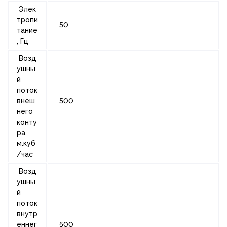
Элек
тропи
50
тание
, Гц
Возд
ушны
й
поток
внеш
500
него
конту
ра,
м.куб
/час
Возд
ушны
й
поток
внутр
еннег
500