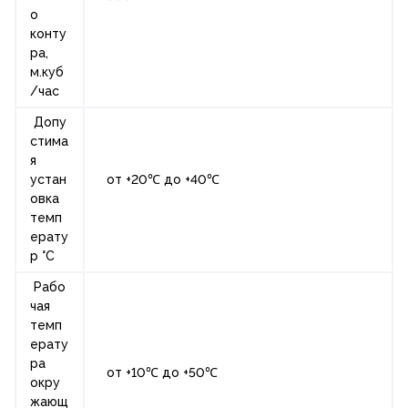
о
конту
ра,
м.куб
/час
Допу
стима
я
устан
от +20
℃
до +40
℃
овка
темп
ерату
р °С
Рабо
чая
темп
ерату
ра
от +10℃ до +50℃
окру
жающ