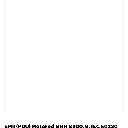
БРП (PDU) Metered BNH B800.M, IEC 60320