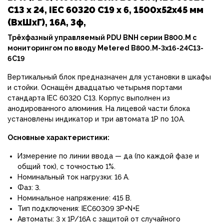
С13 х 24, IEC 60320 С19 х 6, 1500х52х45 мм
(ВхШхГ), 16А, 3ф,
Трёхфазный управляемый PDU BNH серии B800.M с
мониторингом по вводу Metered B800.M-3x16-24C13-
6C19
Вертикальный блок предназначен для установки в шкафы
и стойки. Оснащён двадцатью четырьмя портами
стандарта IEC 60320 C13. Корпус выполнен из
анодированного алюминия. На лицевой части блока
установлены индикатор и три автомата 1P по 10А.
Основные характеристики:
Измерение по линии ввода — да (по каждой фазе и
общий ток), с точностью 1%.
Номинальный ток нагрузки: 16 А.
Фаз: 3.
Номинальное напряжение: 415 В.
Тип подключения: IEC60309 3P+N+E
Автоматы: 3 х 1P/16A с защитой от случайного