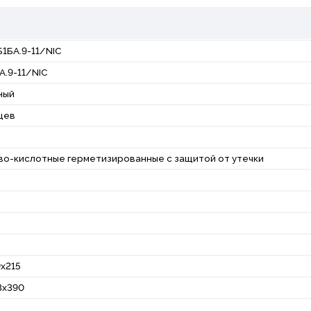
1БА.9-11/NIC
А.9-11/NIC
ный
яцев
во-кислотные герметизированные с защитой от утечки
9x215
3x390