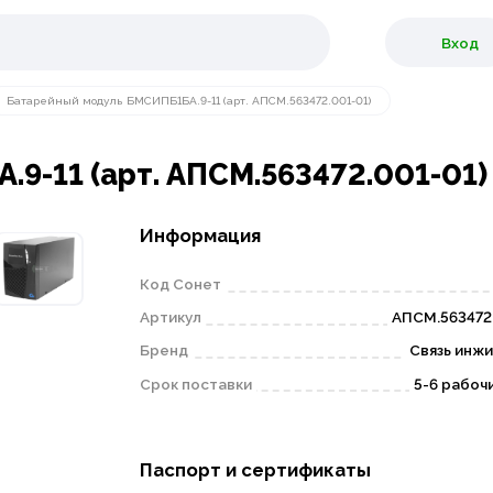
Вход
Батарейный модуль БМСИПБ1БА.9-11 (арт. АПСМ.563472.001-01)
9-11 (арт. АПСМ.563472.001-01)
Информация
Код Сонет
Артикул
АПСМ.563472
Бренд
Связь инж
Срок поставки
5-6 рабоч
Паспорт и сертификаты