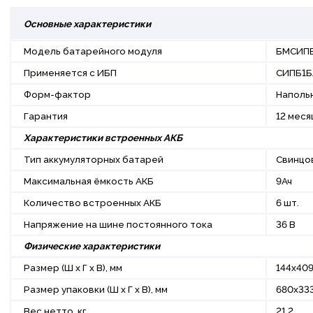
Основные характеристики
Модель батарейного модуля
БМСИПБ
Применяется с ИБП
СИПБ1Б
Форм-фактор
Наполь
Гарантия
12 мес
Характеристики встроенных АКБ
Тип аккумуляторных батарей
Свинцо
Максимальная ёмкость АКБ
9Ач
Количество встроенных АКБ
6 шт.
Напряжение на шине постоянного тока
36 В
Физические характеристики
Размер (Ш х Г х В), мм
144x40
Размер упаковки (Ш х Г х В), мм
680x33
Вес нетто, кг
21,2