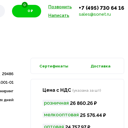
0
Позвонить
+7 (495) 730 64 16
0 ₽
sales@sonet.ru
Написать
Сертификаты
Доставка
29486
.001-01
Цена с НДС
(указана за шт)
иниринг
их дней
розничная
26 860.26 ₽
мелкооптовая
25 576.44 ₽
оптовая
24 757.97 ₽