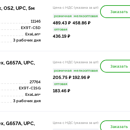
, OS2, UPC, 5м
Цена с НДС (указана за шт):
Заказать
розничная
мелкооптовая
11146
489.43 ₽
458.86 ₽
EX9T-C5D
оптовая
ExaLan+
436.19 ₽
3 рабочих дня
x, G657A, UPC,
Цена с НДС (указана за шт):
Заказать
розничная
мелкооптовая
205.75 ₽
192.96 ₽
27764
оптовая
EX9T-C1SG
183.46 ₽
ExaLan+
3 рабочих дня
x, G657A, UPC,
Цена с НДС (указана за шт):
Заказать