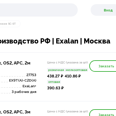
Вход
еские SC-ST
изводство РФ | Exalan | Москва
, OS2, APC, 2м
Цена с НДС (указана за шт):
Заказать
розничная
мелкооптовая
27753
438.27 ₽
410.86 ₽
EX9T(A)-C2D(A)
оптовая
ExaLan+
390.63 ₽
3 рабочих дня
, OS2, APC, 3м
Цена с НДС (указана за шт):
Заказать