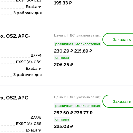
195.33 ₽
ExaLan+
3 рабочих дня
x, OS2, APC-
Цена с НДС (указана за шт):
Заказать
розничная
мелкооптовая
230.29 ₽
215.89 ₽
27774
оптовая
EX9T(A)-C3S
205.25 ₽
ExaLan+
3 рабочих дня
x, OS2, APC-
Цена с НДС (указана за шт):
Заказать
розничная
мелкооптовая
252.50 ₽
236.77 ₽
27775
оптовая
EX9T(A)-C5S
225.03 ₽
ExaLan+