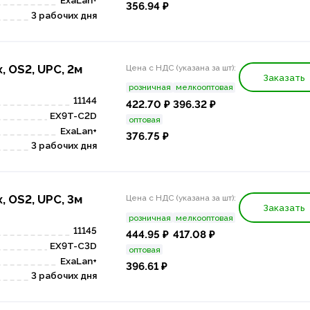
ExaLan+
356.94 ₽
3 рабочих дня
, OS2, UPC, 2м
Цена с НДС (указана за шт):
Заказать
розничная
мелкооптовая
11144
422.70 ₽
396.32 ₽
EX9T-C2D
оптовая
ExaLan+
376.75 ₽
3 рабочих дня
, OS2, UPC, 3м
Цена с НДС (указана за шт):
Заказать
розничная
мелкооптовая
11145
444.95 ₽
417.08 ₽
EX9T-C3D
оптовая
ExaLan+
396.61 ₽
3 рабочих дня