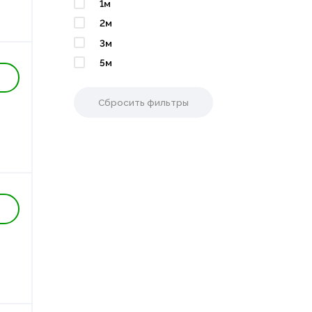
1м
2м
3м
5м
Сбросить фильтры