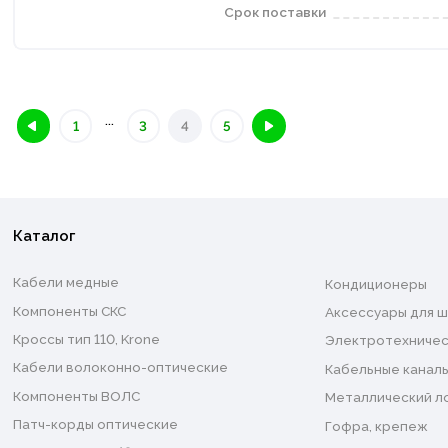
Срок поставки
...
1
3
4
5
Каталог
Кабели медные
Кондиционеры
Компоненты СКС
Аксессуары для ш
Кроссы тип 110, Krone
Электротехничес
Кабели волоконно-оптические
Кабельные каналы
Компоненты ВОЛС
Металлический л
Патч-корды оптические
Гофра, крепеж