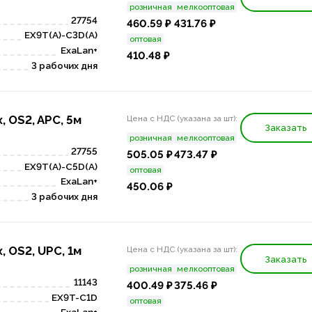
розничная
мелкооптовая
27754
460.59 ₽
431.76 ₽
EX9T(A)-C3D(A)
оптовая
ExaLan+
410.48 ₽
3 рабочих дня
, OS2, APC, 5м
Цена с НДС (указана за шт):
Заказать
розничная
мелкооптовая
27755
505.05 ₽
473.47 ₽
EX9T(A)-C5D(A)
оптовая
ExaLan+
450.06 ₽
3 рабочих дня
, OS2, UPC, 1м
Цена с НДС (указана за шт):
Заказать
розничная
мелкооптовая
11143
400.49 ₽
375.46 ₽
EX9T-C1D
оптовая