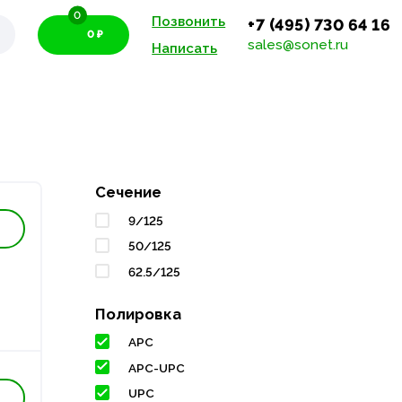
0
Позвонить
+7 (495) 730 64 16
0 ₽
sales@sonet.ru
Написать
Сечение
9/125
50/125
62.5/125
Полировка
APC
APC-UPC
UPC