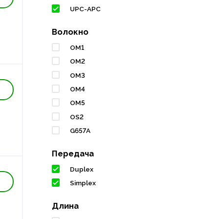
UPC-APC
Волокно
OM1
OM2
OM3
OM4
OM5
OS2
G657A
Передача
Duplex
Simplex
Длина