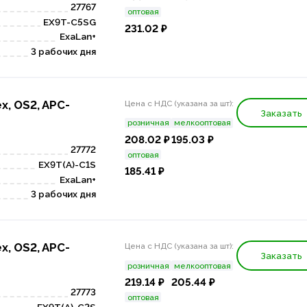
27767
оптовая
EX9T-C5SG
231.02 ₽
ExaLan+
3 рабочих дня
x, OS2, APC-
Цена с НДС (указана за шт):
Заказать
розничная
мелкооптовая
208.02 ₽
195.03 ₽
27772
оптовая
EX9T(A)-C1S
185.41 ₽
ExaLan+
3 рабочих дня
x, OS2, APC-
Цена с НДС (указана за шт):
Заказать
розничная
мелкооптовая
219.14 ₽
205.44 ₽
27773
оптовая
EX9T(A)-C2S