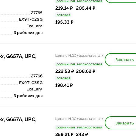
розничная
мелкооптовая
219.14 ₽
205.44 ₽
27765
оптовая
EX9T-C2SG
195.33 ₽
ExaLan+
3 рабочих дня
x, G657A, UPC,
Цена с НДС (указана за шт):
Заказать
розничная
мелкооптовая
222.53 ₽
208.62 ₽
27766
оптовая
EX9T-C3SG
198.41 ₽
ExaLan+
3 рабочих дня
x, G657A, UPC,
Цена с НДС (указана за шт):
Заказать
розничная
мелкооптовая
259.21 ₽
243 ₽