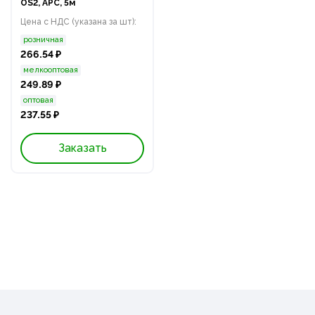
OS2, APC, 5м
Цена с НДС (указана за шт):
розничная
266.54 ₽
мелкооптовая
249.89 ₽
оптовая
237.55 ₽
Заказать