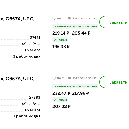
x, G657A, UPC,
Цена с НДС (указана за шт):
Заказать
розничная
мелкооптовая
219.14 ₽
205.44 ₽
27481
оптовая
EX9L-L2SG
195.33 ₽
ExaLan+
3 рабочих дня
x, G657A, UPC,
Цена с НДС (указана за шт):
Заказать
розничная
мелкооптовая
232.47 ₽
217.96 ₽
27883
оптовая
EX9L-L3SG
207.22 ₽
ExaLan+
3 рабочих дня