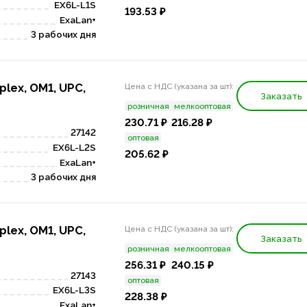
EX6L-L1S
193.53 ₽
ExaLan+
3 рабочих дня
plex, OM1, UPC,
Цена с НДС (указана за шт):
Заказать
розничная
мелкооптовая
230.71 ₽
216.28 ₽
27142
оптовая
EX6L-L2S
205.62 ₽
ExaLan+
3 рабочих дня
plex, OM1, UPC,
Цена с НДС (указана за шт):
Заказать
розничная
мелкооптовая
256.31 ₽
240.15 ₽
27143
оптовая
EX6L-L3S
228.38 ₽
ExaLan+