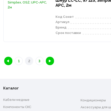
Шнур LC-LC, 9/125, Simple
APC, 2м
Код Сонет
Артикул
Бренд
Срок поставки
1
2
3
Каталог
Кабели медные
Кондиционеры
Компоненты СКС
Аксессуары для ш