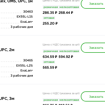
ex, OM5, UPC, 1м
Цена с НДС (указана за шт):
Заказать
розничная
мелкооптовая
30463
286.35 ₽
268.44 ₽
EX55L-L1S
оптовая
ExaLan+
255.20 ₽
3 рабочих дня
Цена с НДС (указана за шт):
Заказать
 UPC, 2м
розничная
мелкооптовая
634.59 ₽
594.92 ₽
30465
оптовая
EX55L-L2S
565.59 ₽
ExaLan+
3 рабочих дня
Цена с НДС (указана за шт):
Заказать
 UPC, 3м
розничная
мелкооптовая