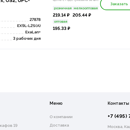
x, OS2, UPC-
Заказать
розничная
мелкооптовая
219.14 ₽
205.44 ₽
27878
оптовая
EX9L-L2S(A)
195.33 ₽
ExaLan+
3 рабочих дня
Меню
Контакты
+7 (495) 
О компании
Доставка
кафов 19
Москва, Каш