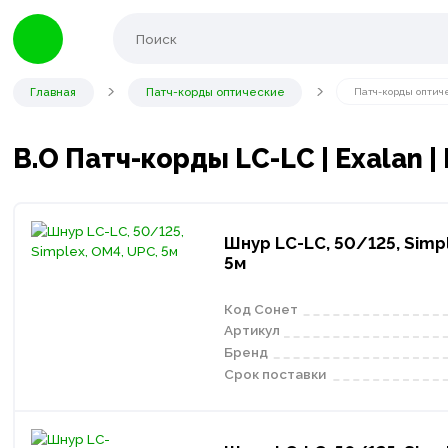
Главная
Патч-корды оптические
Патч-корды оптич
В.О Патч-корды LC-LC | Exalan |
Шнур LC-LC, 50/125, Simpl
5м
Код Сонет
Артикул
Бренд
Срок поставки