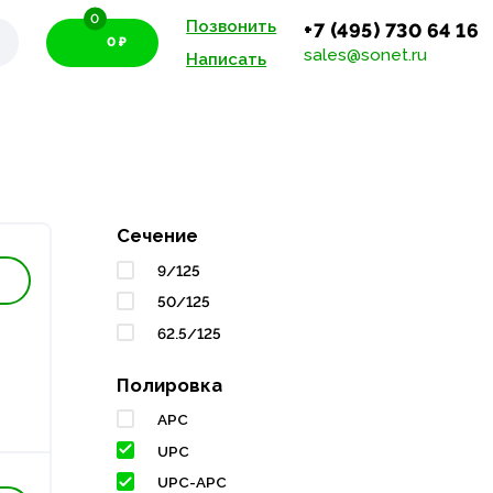
0
Позвонить
+7 (495) 730 64 16
0 ₽
sales@sonet.ru
Написать
Сечение
9/125
50/125
62.5/125
Полировка
APC
UPC
UPC-APC