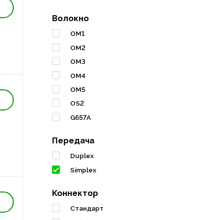
Волокно
OM1
OM2
OM3
OM4
OM5
OS2
G657A
Передача
Duplex
Simplex
Коннектор
Стандарт