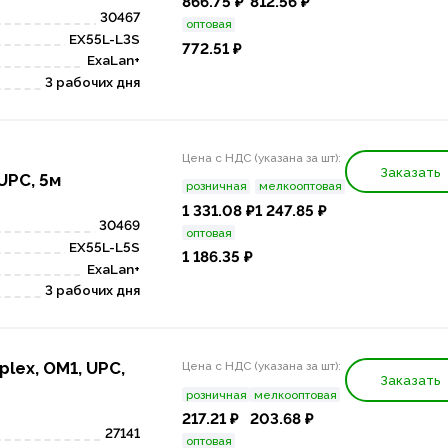
866.75 ₽
812.56 ₽
30467
оптовая
EX55L-L3S
772.51 ₽
ExaLan+
3 рабочих дня
Цена с НДС (указана за шт):
Заказать
 UPC, 5м
розничная
мелкооптовая
1 331.08 ₽
1 247.85 ₽
30469
оптовая
EX55L-L5S
1 186.35 ₽
ExaLan+
3 рабочих дня
plex, OM1, UPC,
Цена с НДС (указана за шт):
Заказать
розничная
мелкооптовая
217.21 ₽
203.68 ₽
27141
оптовая