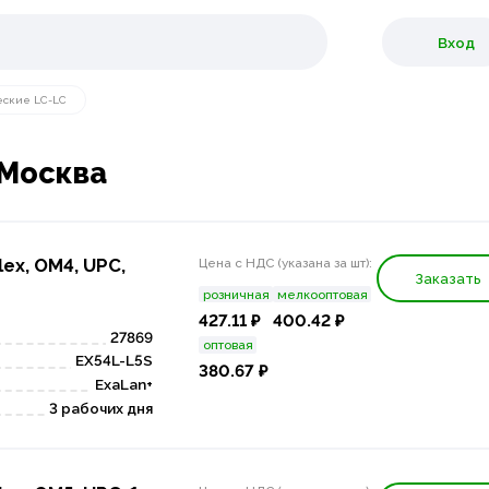
Вход
еские LC-LC
 Москва
ex, OM4, UPC,
Цена с НДС (указана за шт):
Заказать
розничная
мелкооптовая
427.11 ₽
400.42 ₽
27869
оптовая
EX54L-L5S
380.67 ₽
ExaLan+
3 рабочих дня