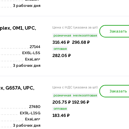
3 рабочих дня
plex, OM1, UPC,
Цена с НДС (указана за шт):
Заказать
розничная
мелкооптовая
316.46 ₽
296.68 ₽
27144
оптовая
EX6L-L5S
282.05 ₽
ExaLan+
3 рабочих дня
x, G657A, UPC,
Цена с НДС (указана за шт):
Заказать
розничная
мелкооптовая
205.75 ₽
192.96 ₽
27480
оптовая
EX9L-L1SG
183.46 ₽
ExaLan+
3 рабочих дня