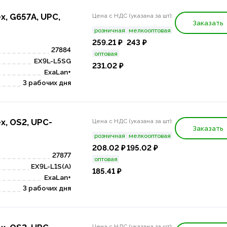
x, G657A, UPC,
Цена с НДС (указана за шт):
Заказать
розничная
мелкооптовая
259.21 ₽
243 ₽
27884
оптовая
EX9L-L5SG
231.02 ₽
ExaLan+
3 рабочих дня
x, OS2, UPC-
Цена с НДС (указана за шт):
Заказать
розничная
мелкооптовая
208.02 ₽
195.02 ₽
27877
оптовая
EX9L-L1S(A)
185.41 ₽
ExaLan+
3 рабочих дня
Цена с НДС (указана за шт):