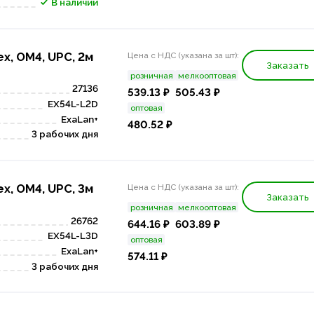
В наличии
x, OM4, UPC, 2м
Цена с НДС (указана за шт):
Заказать
розничная
мелкооптовая
27136
539.13 ₽
505.43 ₽
EX54L-L2D
оптовая
ExaLan+
480.52 ₽
3 рабочих дня
x, OM4, UPC, 3м
Цена с НДС (указана за шт):
Заказать
розничная
мелкооптовая
26762
644.16 ₽
603.89 ₽
EX54L-L3D
оптовая
ExaLan+
574.11 ₽
3 рабочих дня