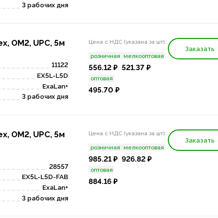
3 рабочих дня
x, OM2, UPC, 5м
Цена с НДС (указана за шт):
Заказать
розничная
мелкооптовая
11122
556.12 ₽
521.37 ₽
EX5L-L5D
оптовая
ExaLan+
495.70 ₽
3 рабочих дня
x, OM2, UPC, 5м
Цена с НДС (указана за шт):
Заказать
розничная
мелкооптовая
985.21 ₽
926.82 ₽
28557
оптовая
EX5L-L5D-FAB
884.16 ₽
ExaLan+
3 рабочих дня