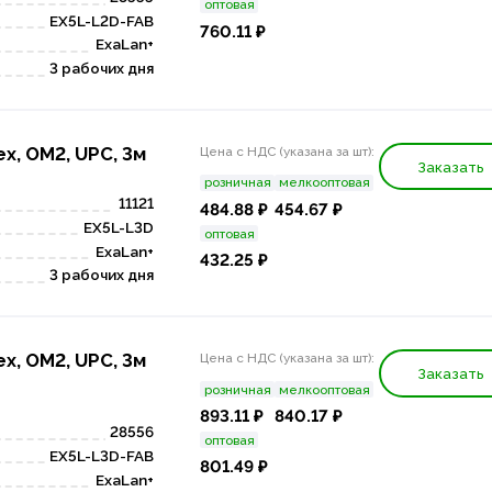
оптовая
EX5L-L2D-FAB
760.11 ₽
ExaLan+
3 рабочих дня
x, OM2, UPC, 3м
Цена с НДС (указана за шт):
Заказать
розничная
мелкооптовая
11121
484.88 ₽
454.67 ₽
EX5L-L3D
оптовая
ExaLan+
432.25 ₽
3 рабочих дня
x, OM2, UPC, 3м
Цена с НДС (указана за шт):
Заказать
розничная
мелкооптовая
893.11 ₽
840.17 ₽
28556
оптовая
EX5L-L3D-FAB
801.49 ₽
ExaLan+