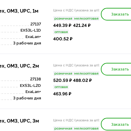
x, OM3, UPC, 1м
Цена с НДС (указана за шт):
Заказать
розничная
мелкооптовая
27137
449.39 ₽
421.24 ₽
EX53L-L1D
оптовая
ExaLan+
400.52 ₽
3 рабочих дня
x, OM3, UPC, 2м
Цена с НДС (указана за шт):
Заказать
розничная
мелкооптовая
27138
520.59 ₽
488.02 ₽
EX53L-L2D
оптовая
ExaLan+
463.96 ₽
3 рабочих дня
x, OM3, UPC, 3м
Цена с НДС (указана за шт):
Заказать
розничная
мелкооптовая