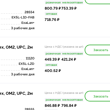
розничная
мелкооптовая
800.79 ₽
753.39 ₽
28554
оптовая
EX5L-L1D-FAB
718.76 ₽
ExaLan+
3 рабочих дня
x, OM2, UPC, 2м
Цена с НДС (указана за шт):
Заказать
розничная
мелкооптовая
11120
449.39 ₽
421.24 ₽
EX5L-L2D
оптовая
ExaLan+
400.52 ₽
3 рабочих дня
x, OM2, UPC, 2м
Цена с НДС (указана за шт):
Заказать
розничная
мелкооптовая
846.88 ₽
796.84 ₽
28555