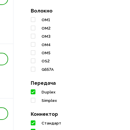
Волокно
OM1
OM2
OM3
OM4
OM5
OS2
G657A
Передача
Duplex
Simplex
Коннектор
Стандарт