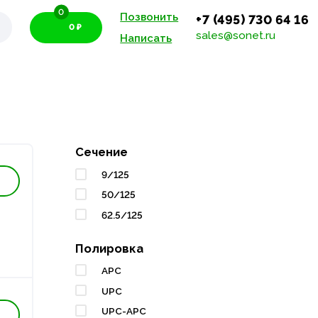
0
Позвонить
+7 (495) 730 64 16
0 ₽
sales@sonet.ru
Написать
Сечение
9/125
50/125
62.5/125
Полировка
APC
UPC
UPC-APC