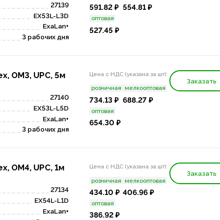
27139
591.82 ₽
554.81 ₽
EX53L-L3D
оптовая
ExaLan+
527.45 ₽
3 рабочих дня
x, OM3, UPC, 5м
Цена с НДС (указана за шт):
Заказать
розничная
мелкооптовая
27140
734.13 ₽
688.27 ₽
EX53L-L5D
оптовая
ExaLan+
654.30 ₽
3 рабочих дня
x, OM4, UPC, 1м
Цена с НДС (указана за шт):
Заказать
розничная
мелкооптовая
27134
434.10 ₽
406.96 ₽
EX54L-L1D
оптовая
ExaLan+
386.92 ₽