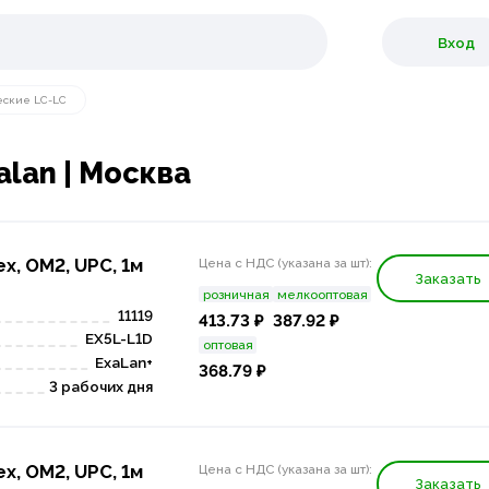
Вход
еские LC-LC
alan | Москва
x, OM2, UPC, 1м
Цена с НДС (указана за шт):
Заказать
розничная
мелкооптовая
11119
413.73 ₽
387.92 ₽
EX5L-L1D
оптовая
ExaLan+
368.79 ₽
3 рабочих дня
x, OM2, UPC, 1м
Цена с НДС (указана за шт):
Заказать