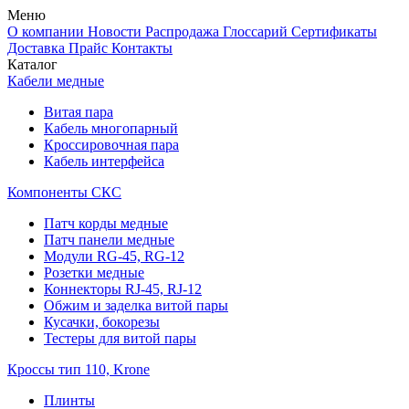
Меню
О компании
Новости
Распродажа
Глоссарий
Сертификаты
Доставка
Прайс
Контакты
Каталог
Кабели медные
Витая пара
Кабель многопарный
Кроссировочная пара
Кабель интерфейса
Компоненты СКС
Патч корды медные
Патч панели медные
Модули RG-45, RG-12
Розетки медные
Коннекторы RJ-45, RJ-12
Обжим и заделка витой пары
Кусачки, бокорезы
Тестеры для витой пары
Кроссы тип 110, Krone
Плинты