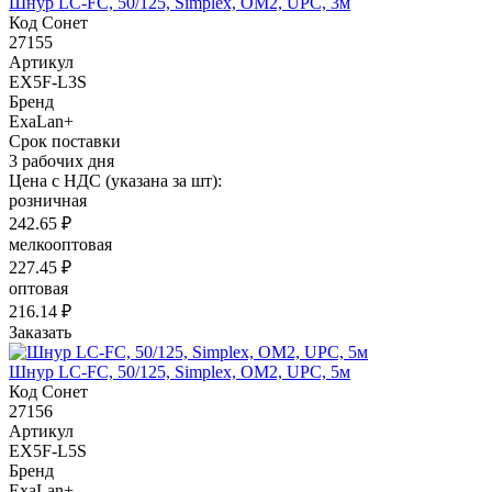
Шнур LC-FC, 50/125, Simplex, OM2, UPC, 3м
Код Сонет
27155
Артикул
EX5F-L3S
Бренд
ExaLan+
Срок поставки
3 рабочих дня
Цена с НДС (указана за шт):
розничная
242.65 ₽
мелкооптовая
227.45 ₽
оптовая
216.14 ₽
Заказать
Шнур LC-FC, 50/125, Simplex, OM2, UPC, 5м
Код Сонет
27156
Артикул
EX5F-L5S
Бренд
ExaLan+