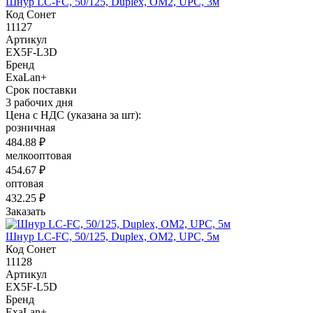
Шнур LC-FC, 50/125, Duplex, OM2, UPC, 3м
Код Сонет
11127
Артикул
EX5F-L3D
Бренд
ExaLan+
Срок поставки
3 рабочих дня
Цена с НДС (указана за шт):
розничная
484.88 ₽
мелкооптовая
454.67 ₽
оптовая
432.25 ₽
Заказать
Шнур LC-FC, 50/125, Duplex, OM2, UPC, 5м
Код Сонет
11128
Артикул
EX5F-L5D
Бренд
ExaLan+