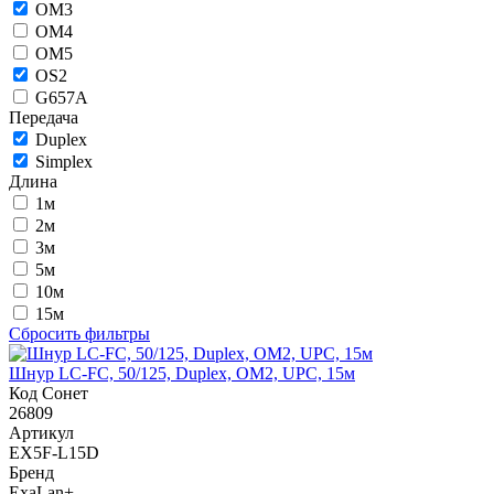
OM3
OM4
OM5
OS2
G657A
Передача
Duplex
Simplex
Длина
1м
2м
3м
5м
10м
15м
Сбросить фильтры
Шнур LC-FC, 50/125, Duplex, OM2, UPC, 15м
Код Сонет
26809
Артикул
EX5F-L15D
Бренд
ExaLan+