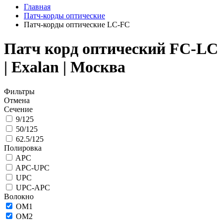
Главная
Патч-корды оптические
Патч-корды оптические LC-FC
Патч корд оптический FC-LC
| Exalan | Москва
Фильтры
Отмена
Сечение
9/125
50/125
62.5/125
Полировка
APC
APC-UPC
UPC
UPC-APC
Волокно
OM1
OM2