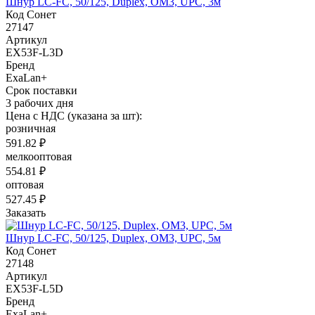
Шнур LC-FC, 50/125, Duplex, OM3, UPC, 3м
Код Сонет
27147
Артикул
EX53F-L3D
Бренд
ExaLan+
Срок поставки
3 рабочих дня
Цена с НДС (указана за шт):
розничная
591.82 ₽
мелкооптовая
554.81 ₽
оптовая
527.45 ₽
Заказать
Шнур LC-FC, 50/125, Duplex, OM3, UPC, 5м
Код Сонет
27148
Артикул
EX53F-L5D
Бренд
ExaLan+