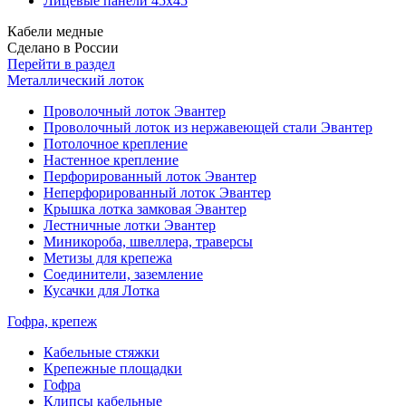
Лицевые панели 45х45
Кабели медные
Сделано в России
Перейти в раздел
Металлический лоток
Проволочный лоток Эвантер
Проволочный лоток из нержавеющей стали Эвантер
Потолочное крепление
Настенное крепление
Перфорированный лоток Эвантер
Неперфорированный лоток Эвантер
Крышка лотка замковая Эвантер
Лестничные лотки Эвантер
Миникороба, швеллера, траверсы
Метизы для крепежа
Соединители, заземление
Кусачки для Лотка
Гофра, крепеж
Кабельные стяжки
Крепежные площадки
Гофра
Клипсы кабельные