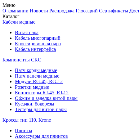
Меню
О компании
Новости
Распродажа
Глоссарий
Сертификаты
Дос
Каталог
Кабели медные
Витая пара
Кабель многопарный
Кроссировочная пара
Кабель интерфейса
Компоненты СКС
Патч корды медные
Патч панели медные
Модули RG-45, RG-12
Розетки медные
Коннекторы RJ-45, RJ-12
Обжим и заделка витой пары
Кусачки, бокорезы
Тестеры для витой пары
Кроссы тип 110, Krone
Плинты
Аксессуары для плинтов