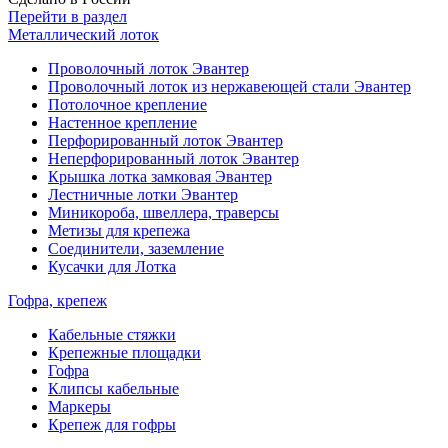
Перейти в раздел
Металлический лоток
Проволочный лоток Эвантер
Проволочный лоток из нержавеющей стали Эвантер
Потолочное крепление
Настенное крепление
Перфорированный лоток Эвантер
Неперфорированный лоток Эвантер
Крышка лотка замковая Эвантер
Лестничные лотки Эвантер
Миникороба, швеллера, траверсы
Метизы для крепежа
Соединители, заземление
Кусачки для Лотка
Гофра, крепеж
Кабельные стяжки
Крепежные площадки
Гофра
Клипсы кабельные
Маркеры
Крепеж для гофры