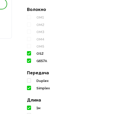
Волокно
OM1
OM2
OM3
OM4
OM5
OS2
G657A
Передача
Duplex
Simplex
Длина
1м