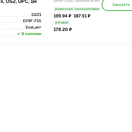
x, OS2, UPC, 1м
Цена с НДС (указана за шт):
Заказать
розничная
мелкооптовая
11221
199.94 ₽
187.51 ₽
EX9F-F1S
оптовая
ExaLan+
178.20 ₽
В наличии