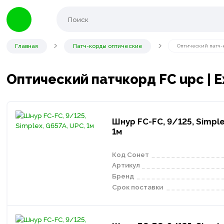
Главная
Патч-корды оптические
Оптический патч-
Оптический патчкорд FC upc | E
Шнур FC-FC, 9/125, Simple
1м
Код Сонет
Артикул
Бренд
Срок поставки