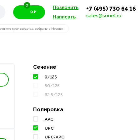
0
Позвонить
+7 (495) 730 64 16
0 ₽
sales@sonet.ru
Написать
нного производства, собрано в Москве
Сечение
9/125
50/125
62.5/125
Полировка
APC
UPC
UPC-APC