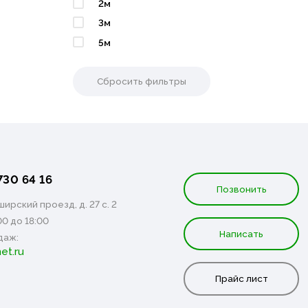
2м
3м
5м
Сбросить фильтры
730 64 16
Позвонить
ирский проезд, д. 27 с. 2
00 до 18:00
Написать
даж:
et.ru
Прайс лист