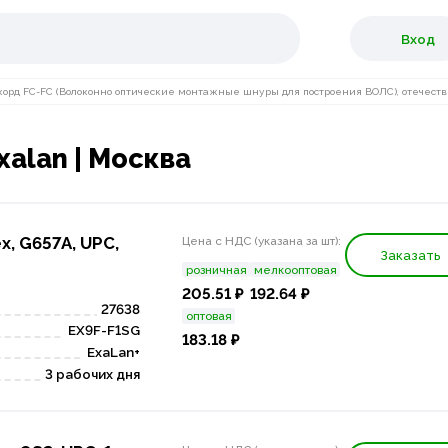
Вход
корд FC-FC (Волоконно оптические монтажные шнуры для построения ВОЛС), отечестве
xalan | Москва
x, G657A, UPC,
Цена с НДС (указана за шт):
Заказать
розничная
мелкооптовая
205.51 ₽
192.64 ₽
27638
оптовая
EX9F-F1SG
183.18 ₽
ExaLan+
3 рабочих дня